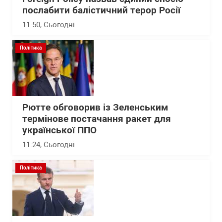
послабити балістичний терор Росії
11:50
, Сьогодні
Політика
Рютте обговорив із Зеленським
термінове постачання ракет для
української ППО
11:24
, Сьогодні
Політика