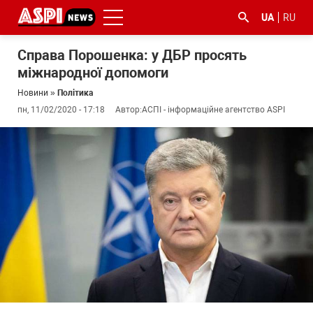
UA
RU
Справа Порошенка: у ДБР просять
міжнародної допомоги
Новини
»
Політика
пн, 11/02/2020 - 17:18
Автор:
АСПІ - інформаційне агентство ASPI
#ООС
#боротьба
#ДФС
#Київ
#коронавірус
з
корупцією