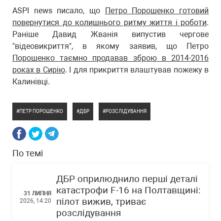
ASPI news писало, що
Петро Порошенко готовий
повернутися до колишнього ритму життя і роботи
.
Раніше Давид Жванія випустив чергове
"відеовикриття", в якому заявив, що Петро
Порошенко таємно продавав зброю в 2014-2016
роках в Сирію
. І для прикриття влаштував пожежу в
Калинівці.
ПЕТР ПОРОШЕНКО
ДБР
РОЗСЛІДУВАННЯ
По темі
ДБР оприлюднило перші деталі
катастрофи F-16 на Полтавщині:
31 ЛИПНЯ
пілот вижив, триває
2026, 14:20
розслідування