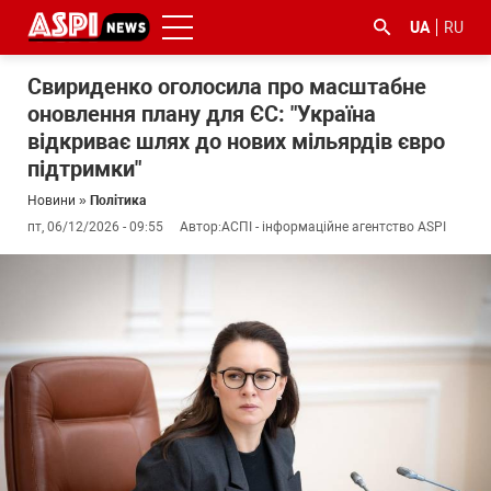
UA
RU
Свириденко оголосила про масштабне
оновлення плану для ЄС: "Україна
відкриває шлях до нових мільярдів євро
підтримки"
Новини
»
Політика
пт, 06/12/2026 - 09:55
Автор:
АСПІ - інформаційне агентство ASPI
#ООС
#боротьба
#ДФС
#Київ
#коронавірус
з
корупцією