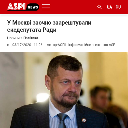
UA
RU
У Москві заочно заарештували
ексдепутата Ради
Новини
»
Політика
вт, 03/17/2020 - 11:26
Автор:
АСПІ - інформаційне агентство ASPI
#ООС
#боротьба
#ДФС
#Київ
#коронавірус
з
корупцією