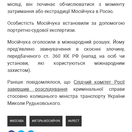
місяці, він починає обчислюватися з моменту
затримання або екстрадиції Мосійчука в Росію.
Особистість Мосійчука встановили за допомогою
портретно-судової експертизи.
Мосійчука оголосили в міжнародний розшук. Йому
пред'явлено звинувачення в скоєнні злочину,
передбаченого ст. 360 КК РФ (напад на осіб чи
установи, які користуються міжнародним
захистом).
Раніше повідомлялося, що
Слідчий комітет Росії
завершив розслідування
кримінальної справи
стосовно колишнього міністра транспорту України
Миколи Рудьковського.
МОСКВА
ИГОРЬ МОСИЙЧУК
АРЕСТ