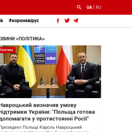
UA
RU
їв
#коронавірус
ОВИНИ «ПОЛІТИКА»
Політика
Навроцький визначив умову
підтримки України: "Польща готова
допомагати у протистоянні Росії"
Президент Польщі Кароль Навроцький