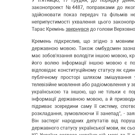
У п'ятницю, 17 грудня, до порядку денн
законопроект №4487, поправками до якого
здійснювати показ передач та фільмів н
неприпустимості ухвалення цього законоп
Тарас Кремінь
звернувся
до голови Верховно
Кремень підкреслив, що згідно з мовним
державною мовою. Також омбудсмен зазнач
має зобов'язання володіти іншою мовою, крі
його волею інформації іншою мовою є пор
відповідає конституційному статусу як єди
публічному просторі шляхом змішування 
телевізійне мовлення або радіомовлення у 
українською та іншою, що не тільки є п
інформації державною мовою, а й призводи
підриває зсередини саму її систему, спотв
розкладання, зумовлюючи її занепад", - за
Він застеріг народних депутатів від пору
державного статусу української мови, як сьог