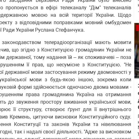
ого засідання Верховної Ради України було внесено
 пропонується в ефірі телеканалу "Дім" телеканалів
едержавною мовою на всій території України. Щодо
роекту з відповідними поправками мовний омбудсмен
ї Ради України Руслана Стефанчука.
 законодавством телерадіоорганізації мають мовити
ив, що згідно з Конституцією громадянин України не
м державної, тому надання їй – як споживачеві – поза
ушенням її прав, що несумісне з Конституцією. "Не
ної державної мови застосування режиму двомовності у
української мови з будь-якою іншою, зокрема коли
звуковій формі здійснюється одночасно двома мовами -
орушенням права громадянина Україна на отримання
ть до звуження простору вживання української мови,
орює її структуру, створює ґрунт для її внутрішнього
явив Кремень, цитуючи висновки Конституційного суду.
шення Конституції та законів України та нівелювання
одні, так і надалі своєї діяльності. "Адже за висновком