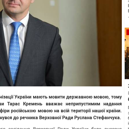
анізації України мають мовити державною мовою, тому
ови Тарас Кремень вважає неприпустимим надання
іри російською мовою на всій території нашої країни.
нувся до речника Верховної Ради Руслана Стефанчука.