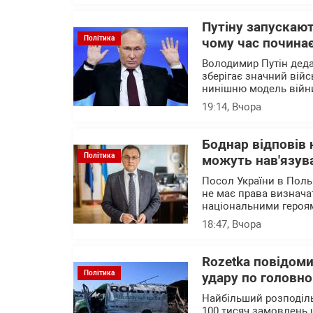
Путіну запускают
Політика
чому час почина
Володимир Путін деда
зберігає значний війс
нинішню модель війни
19:14
, Вчора
Боднар відповів 
Політика
можуть нав'язува
Посол України в Поль
не має права визначат
національними героя
18:47
, Вчора
Rozetka повідоми
Політика
удару по головно
Найбільший розподіль
100 тисяч замовлень 