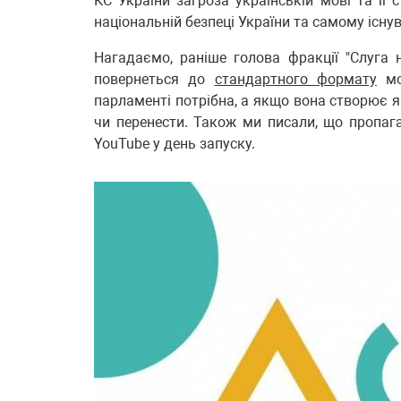
КС України загроза українській мові та її 
національній безпеці України та самому існув
Нагадаємо, раніше голова фракції "Слуга 
повернеться до
стандартного формату
мов
парламенті потрібна, а якщо вона створює я
чи перенести. Також ми писали, що пропа
YouTube у день запуску.