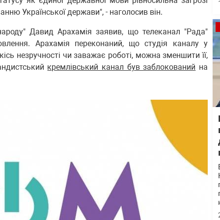
статусу як єдиної державної мови рівносильна загрозі
анню Української держави", - наголосив він.
народу" Давид Арахамія заявив, що телеканал "Рада"
лення. Арахамія переконаний, що студія каналу у
кісь незручності чи заважає роботі, можна зменшити її,
гандистський
кремлівський канал був заблокований
на