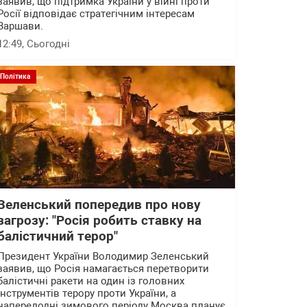
заявив, що підтримка України у війні проти
Росії відповідає стратегічним інтересам
Варшави.
12:49
, Сьогодні
Політика
Зеленський попередив про нову
загрозу: "Росія робить ставку на
балістичний терор"
Президент України Володимир Зеленський
заявив, що Росія намагається перетворити
балістичні ракети на один із головних
інструментів терору проти України, а
напередодні зимового періоду Москва планує