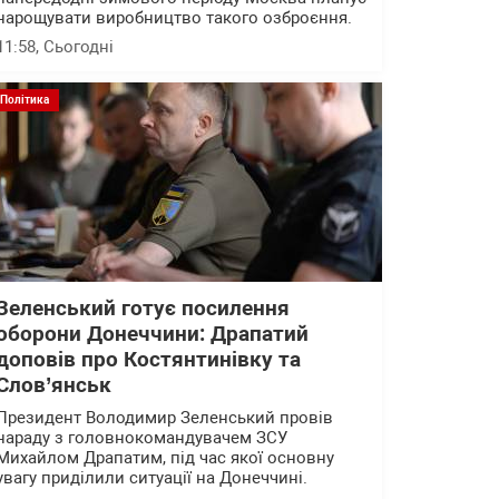
нарощувати виробництво такого озброєння.
11:58
, Сьогодні
Політика
Зеленський готує посилення
оборони Донеччини: Драпатий
доповів про Костянтинівку та
Слов’янськ
Президент Володимир Зеленський провів
нараду з головнокомандувачем ЗСУ
Михайлом Драпатим, під час якої основну
увагу приділили ситуації на Донеччині.