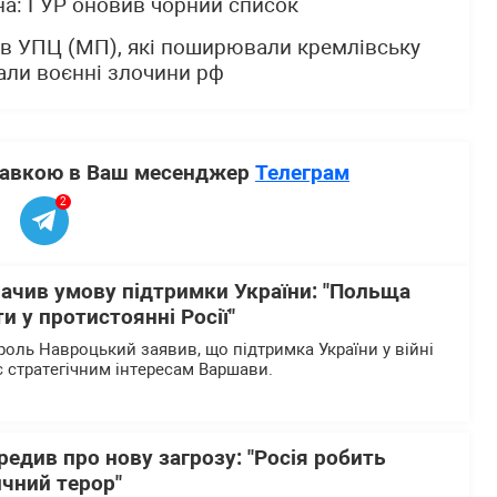
а: ГУР оновив чорний список
ів УПЦ (МП), які поширювали кремлівську
али воєнні злочини рф
ставкою в Ваш месенджер
Телеграм
2
ачив умову підтримки України: "Польща
и у протистоянні Росії"
оль Навроцький заявив, що підтримка України у війні
ає стратегічним інтересам Варшави.
едив про нову загрозу: "Росія робить
ичний терор"