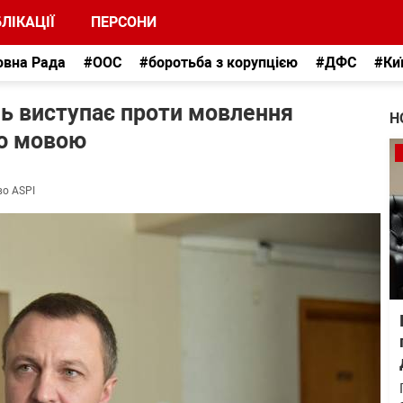
ЛІКАЦІЇ
ПЕРСОНИ
овна Рада
#ООС
#боротьба з корупцією
#ДФС
#Ки
нь виступає проти мовлення
Н
ою мовою
во ASPI