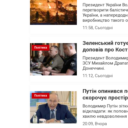
Президент України Во
перетворити балістичн
України, а напередод
виробництво такого 
11:58
, Сьогодні
Зеленський готу
Політика
доповів про Кост
Президент Володимир
ЗСУ Михайлом Драпатим
Донеччині.
11:12
, Сьогодні
Путін опинився 
Політика
скорочує прості
Володимир Путін зітк
відкладати: як попов
хвилю невдоволення 
20:09
, Вчора