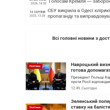
Голосам Кремля — заборон
2026, 18:30
СБУ викрила в Одесі клірик
12 СЕРПНЯ
пропаганду та виправдовув
2025, 13:28
Всі головні новини з до
Навроцький визн
Політика
готова допомагат
Президент Польщі Кар
проти Росії відповід
12:49
, Сьогодні
Зеленський попер
ставку на баліст
Політика