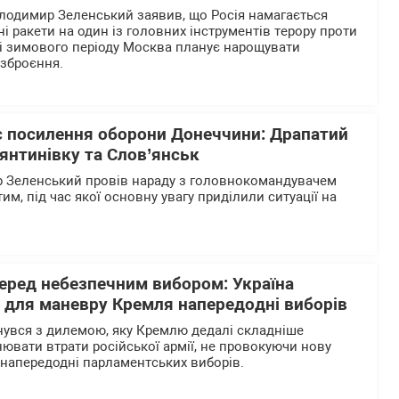
лодимир Зеленський заявив, що Росія намагається
і ракети на один із головних інструментів терору проти
ні зимового періоду Москва планує нарощувати
озброєння.
є посилення оборони Донеччини: Драпатий
янтинівку та Слов’янськ
 Зеленський провів нараду з головнокомандувачем
, під час якої основну увагу приділили ситуації на
перед небезпечним вибором: Україна
р для маневру Кремля напередодні виборів
нувся з дилемою, яку Кремлю дедалі складніше
нювати втрати російської армії, не провокуючи нову
напередодні парламентських виборів.