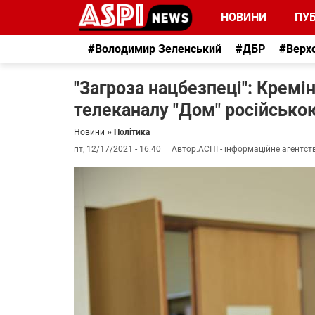
НОВИНИ
ПУБ
#Володимир Зеленський
#ДБР
#Верх
"Загроза нацбезпеці": Кремі
телеканалу "Дом" російськ
Новини
»
Політика
пт, 12/17/2021 - 16:40
Автор:
АСПІ - інформаційне агентст