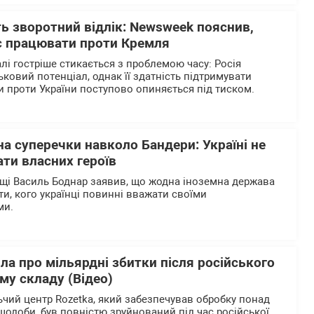
ь зворотний відлік: Newsweek пояснив,
є працювати проти Кремля
лі гостріше стикається з проблемою часу: Росія
ьковий потенціал, однак її здатність підтримувати
 проти України поступово опиняється під тиском.
на суперечки навколо Бандери: Україні не
ти власних героїв
щі Василь Боднар заявив, що жодна іноземна держава
и, кого українці повинні вважати своїми
ми.
ла про мільярдні збитки після російського
му складу (Відео)
чий центр Rozetka, який забезпечував обробку понад
щодоби, був повністю зруйнований під час російської