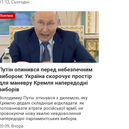
11:12
, Сьогодні
Політика
Путін опинився перед небезпечним
вибором: Україна скорочує простір
для маневру Кремля напередодні
виборів
Володимир Путін зіткнувся з дилемою, яку
Кремлю дедалі складніше відкладати: як
поповнювати втрати російської армії, не
провокуючи нову хвилю невдоволення
напередодні парламентських виборів.
20:09
, Вчора