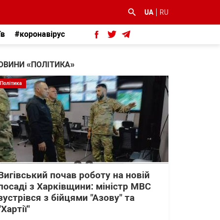
UA
RU
їв
#коронавірус
ОВИНИ «ПОЛІТИКА»
Політика
Вигівський почав роботу на новій
посаді з Харківщини: міністр МВС
зустрівся з бійцями "Азову" та
"Хартії"