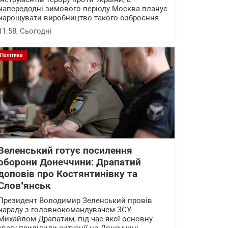
напередодні зимового періоду Москва планує
нарощувати виробництво такого озброєння.
11:58
, Сьогодні
Політика
Зеленський готує посилення
оборони Донеччини: Драпатий
доповів про Костянтинівку та
Слов’янськ
Президент Володимир Зеленський провів
нараду з головнокомандувачем ЗСУ
Михайлом Драпатим, під час якої основну