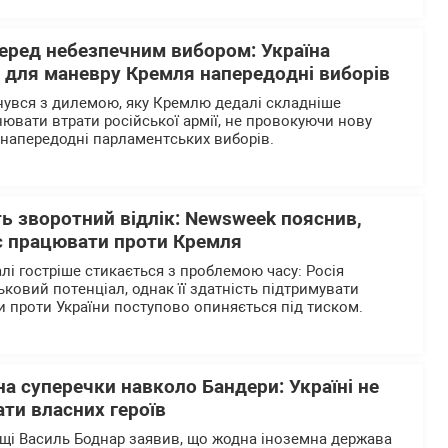
перед небезпечним вибором: Україна
р для маневру Кремля напередодні виборів
нувся з дилемою, яку Кремлю дедалі складніше
нювати втрати російської армії, не провокуючи нову
напередодні парламентських виборів.
ь зворотний відлік: Newsweek пояснив,
є працювати проти Кремля
лі гостріше стикається з проблемою часу: Росія
ьковий потенціал, однак її здатність підтримувати
 проти України поступово опиняється під тиском.
на суперечки навколо Бандери: Україні не
ти власних героїв
щі Василь Боднар заявив, що жодна іноземна держава