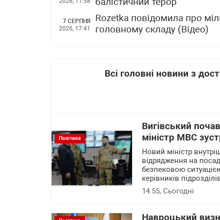
балістичний терор"
2026, 11:58
Rozetka повідомила про міл
7 СЕРПНЯ
головному складу (Відео)
2026, 17:41
Всі головні новини з до
Вигівський почав
міністр МВС зустр
Політика
Новий міністр внутріш
відрядження на посаді
безпековою ситуацією
керівників підрозділі
14:55
, Сьогодні
Навроцький визн