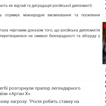
ть як відчай та деградація російської дипломатії.
ль отримує міжнародне висміювання та посилення
стала черговим доказом того, що російська дипломатія
 перетворилася на символ безпорадності та абсурду у
 регбі розгорнули прапор легендарного
аїни «Артан Х»
ову загрозу: "Росія робить ставку на