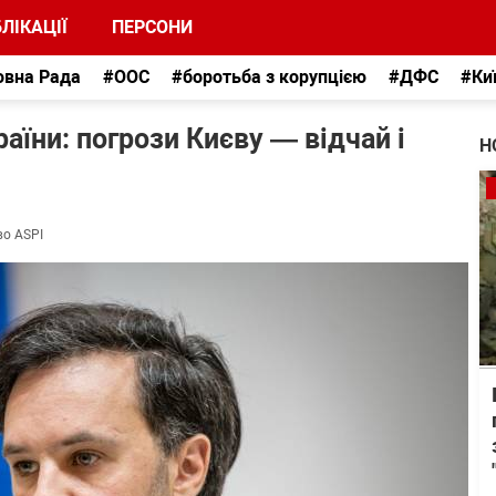
ЛІКАЦІЇ
ПЕРСОНИ
овна Рада
#ООС
#боротьба з корупцією
#ДФС
#Ки
аїни: погрози Києву — відчай і
Н
во ASPI