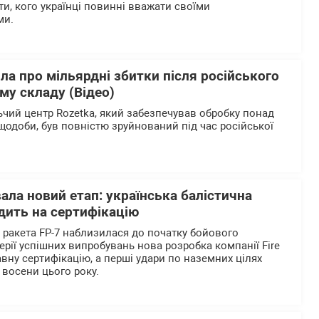
и, кого українці повинні вважати своїми
ми.
ла про мільярдні збитки після російського
му складу (Відео)
чий центр Rozetka, який забезпечував обробку понад
щодоби, був повністю зруйнований під час російської
вала новий етап: українська балістична
дить на сертифікацію
а ракета FP-7 наблизилася до початку бойового
ерії успішних випробувань нова розробка компанії Fire
вну сертифікацію, а перші удари по наземних цілях
 восени цього року.