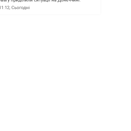
увагу приділили ситуації на Донеччині.
11:12
, Сьогодні