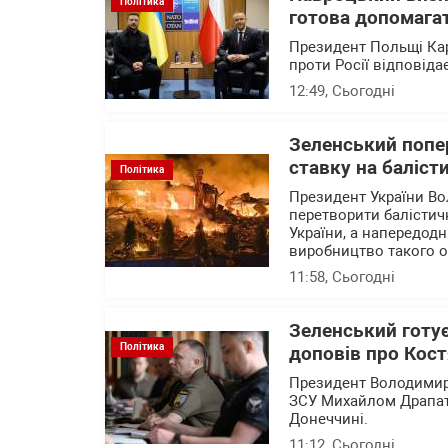
Політика
готова допомагат
Президент Польщі Кар
проти Росії відповід
12:49
, Сьогодні
Зеленський попер
ставку на баліст
Політика
Президент України Во
перетворити балістичн
України, а напередод
виробництво такого 
11:58
, Сьогодні
Зеленський готу
Політика
доповів про Кост
Президент Володимир
ЗСУ Михайлом Драпатим
Донеччині.
11:12
, Сьогодні