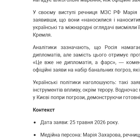
У своєму виступі речниця МЗС РФ Марія 
заявивши, що вони «наносилися і наноситим
українські та міжнародні оглядачі висміяли 
Кремля.
Аналітики зазначають, що Росія намага
дипломатів, але замість цього отримує про
«Це вже не дипломатія, а фарс», — коме
офіційні заяви на набір банальних погроз, як
Українські політики наголошують: такі з
інструментів впливу, окрім терору. Водноча
у Києві попри погрози, демонструючи готовн
Контекст
Дата заяви: 25 травня 2026 року.
Медійна персона: Марія Захарова, речни