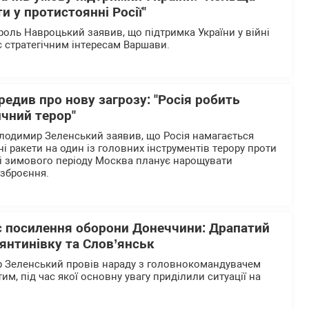
и у протистоянні Росії"
оль Навроцький заявив, що підтримка України у війні
ає стратегічним інтересам Варшави.
едив про нову загрозу: "Росія робить
ичний терор"
лодимир Зеленський заявив, що Росія намагається
і ракети на один із головних інструментів терору проти
ні зимового періоду Москва планує нарощувати
озброєння.
є посилення оборони Донеччини: Драпатий
янтинівку та Слов’янськ
 Зеленський провів нараду з головнокомандувачем
, під час якої основну увагу приділили ситуації на