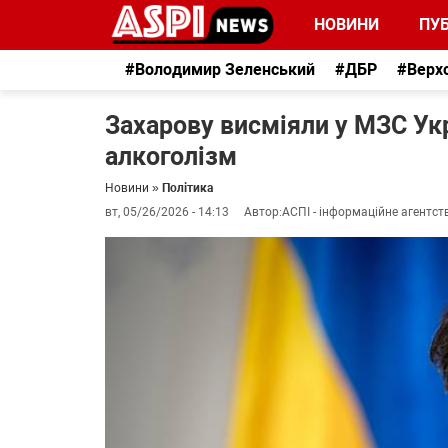
НОВИНИ
ПУБ
#Володимир Зеленський
#ДБР
#Верх
Захарову висміяли у МЗС Укр
алкоголізм
Новини
»
Політика
вт, 05/26/2026 - 14:13
Автор:
АСПІ - інформаційне агентст