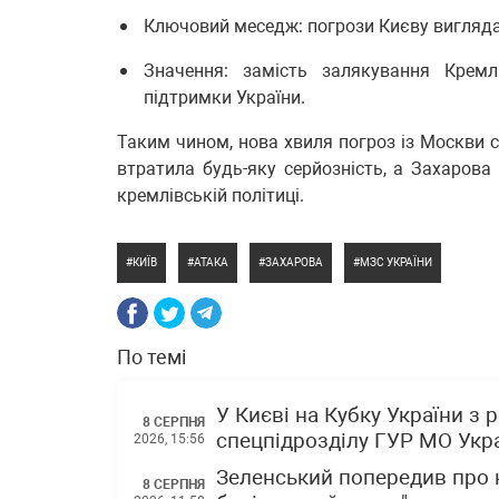
Ключовий меседж: погрози Києву виглядаю
Значення: замість залякування Крем
підтримки України.
Таким чином, нова хвиля погроз із Москви 
втратила будь-яку серйозність, а Захарова
кремлівській політиці.
КИЇВ
АТАКА
ЗАХАРОВА
МЗС УКРАЇНИ
По темі
У Києві на Кубку України з
8 СЕРПНЯ
спецпідрозділу ГУР МО Укр
2026, 15:56
Зеленський попередив про н
8 СЕРПНЯ