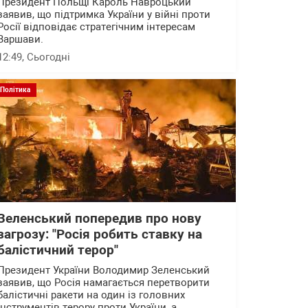
Президент Польщі Кароль Навроцький
заявив, що підтримка України у війні проти
Росії відповідає стратегічним інтересам
Варшави.
12:49
, Сьогодні
Політика
Зеленський попередив про нову
загрозу: "Росія робить ставку на
балістичний терор"
Президент України Володимир Зеленський
заявив, що Росія намагається перетворити
балістичні ракети на один із головних
інструментів терору проти України, а