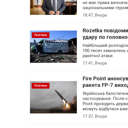
не має права визначат
національними героя
18:47
, Вчора
Rozetka повідоми
Політика
удару по головно
Найбільший розподіль
100 тисяч замовлень 
ракетної атаки.
17:41
, Вчора
Fire Point анонсу
ракета FP-7 вихо
Політика
Українська балістичн
застосування. Після с
Point проходить держа
можуть відбутися вже
17:37
, Вчора