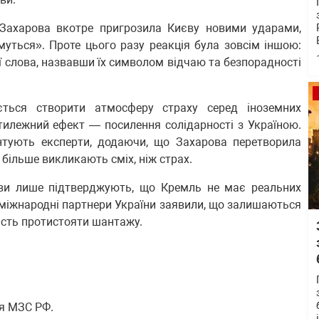
Захарова вкотре пригрозила Києву новими ударами,
уться». Проте цього разу реакція була зовсім іншою:
її слова, назвавши їх символом відчаю та безпорадності
ється створити атмосферу страху серед іноземних
тилежний ефект — посилення солідарності з Україною.
нтують експерти, додаючи, що Захарова перетворила
і більше викликають сміх, ніж страх.
аяви лише підтверджують, що Кремль не має реальних
с міжнародні партнери України заявили, що залишаються
ість протистояти шантажу.
ця МЗС РФ.