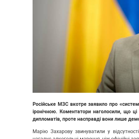
Російське МЗС вкотре заявило про «системні
іронічною. Коментатори наголосили, що ці
дипломатів, проте насправді вони лише дем
Марію Захарову звинуватили у відсутності
нагадує алкогольні марення, ніж офіційні зая