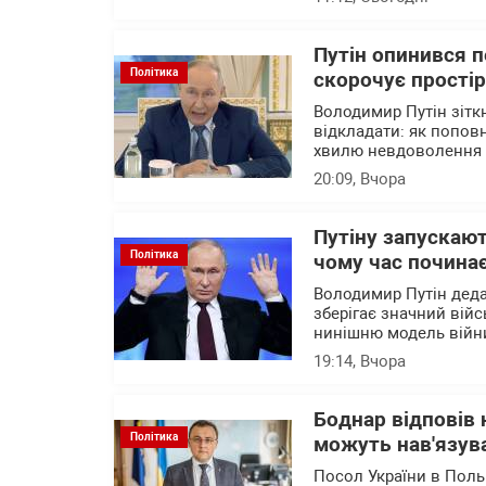
Путін опинився 
Політика
скорочує прості
Володимир Путін зітк
відкладати: як попов
хвилю невдоволення 
20:09
, Вчора
Путіну запускают
Політика
чому час почина
Володимир Путін деда
зберігає значний війс
нинішню модель війни
19:14
, Вчора
Боднар відповів 
Політика
можуть нав'язува
Посол України в Поль