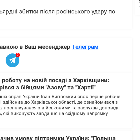
ьярдні збитки після російського удару по
ставкою в Ваш месенджер
Телеграм
2
 роботу на новій посаді з Харківщини:
івся з бійцями "Азову" та "Хартії"
ніх справ України Іван Вигівський своє перше робоче
 здійснив до Харківської області, де ознайомився з
, поспілкувався з військовими та заслухав доповіді
в, які виконують завдання на східному напрямку.
ачив умову підтримки України: "Польща