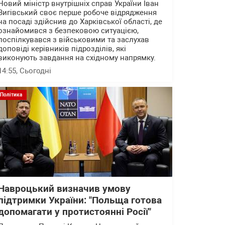
Новий міністр внутрішніх справ України Іван
Вигівський своє перше робоче відрядження
на посаді здійснив до Харківської області, де
ознайомився з безпековою ситуацією,
поспілкувався з військовими та заслухав
доповіді керівників підрозділів, які
виконують завдання на східному напрямку.
14:55
, Сьогодні
Політика
Навроцький визначив умову
підтримки України: "Польща готова
допомагати у протистоянні Росії"