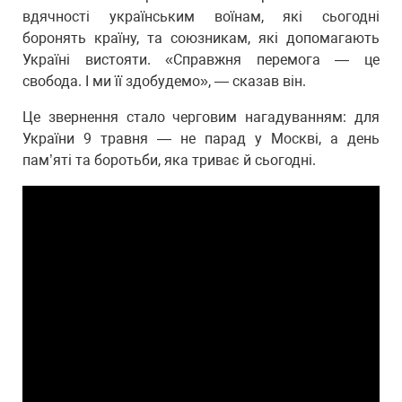
вдячності українським воїнам, які сьогодні
боронять країну, та союзникам, які допомагають
Україні вистояти. «Справжня перемога — це
свобода. І ми її здобудемо», — сказав він.
Це звернення стало черговим нагадуванням: для
України 9 травня — не парад у Москві, а день
пам’яті та боротьби, яка триває й сьогодні.