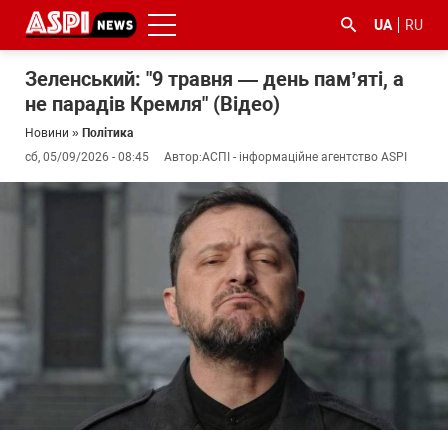
UA
RU
Зеленський: "9 травня — день пам’яті, а
не парадів Кремля" (Відео)
Новини
»
Політика
сб, 05/09/2026 - 08:45
Автор:
АСПІ - інформаційне агентство ASPI
#ООС
#боротьба
#ДФС
#Київ
#коронавірус
з
корупцією