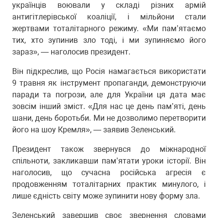
українців воювали у складі різних армій
антигітлерівської коаліції, і мільйони стали
жертвами тоталітарного режиму. «Ми пам’ятаємо
тих, хто зупинив зло тоді, і ми зупиняємо його
зараз», — наголосив президент.
Він підкреслив, що Росія намагається використати
9 травня як інструмент пропаганди, демонструючи
паради та погрози, але для України ця дата має
зовсім інший зміст. «Для нас це день пам’яті, день
шани, день боротьби. Ми не дозволимо перетворити
його на шоу Кремля», — заявив Зеленський.
Президент також звернувся до міжнародної
спільноти, закликавши пам’ятати уроки історії. Він
наголосив, що сучасна російська агресія є
продовженням тоталітарних практик минулого, і
лише єдність світу може зупинити нову форму зла.
Зеленський завершив своє звернення словами