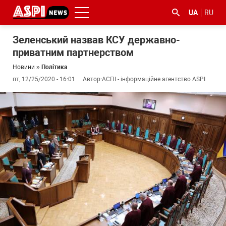
UA
RU
Зеленський назвав КСУ державно-
приватним партнерством
Новини
»
Політика
пт, 12/25/2020 - 16:01
Автор:
АСПІ - інформаційне агентство ASPI
#ООС
#боротьба
#ДФС
#Київ
#коронавірус
з
корупцією