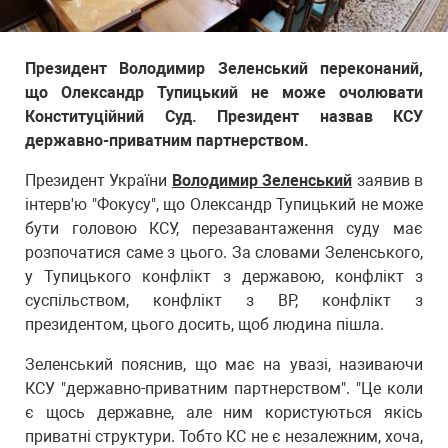
Президент Володимир Зеленський переконаний,
що Олександр Тупицький не може очолювати
Конституційний Суд. Президент назвав КСУ
державно-приватним партнерством.
Президент України
Володимир Зеленський
заявив в
інтерв'ю "Фокусу", що Олександр Тупицький не може
бути головою КСУ, перезавантаження суду має
розпочатися саме з цього. За словами Зеленського,
у Тупицького конфлікт з державою, конфлікт з
суспільством, конфлікт з ВР, конфлікт з
президентом, цього досить, щоб людина пішла.
Зеленський пояснив, що має на увазі, називаючи
КСУ "державно-приватним партнерством". "Це коли
є щось державне, але ним користуються якісь
приватні структури. Тобто КС не є незалежним, хоча,