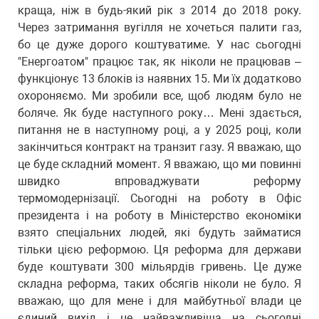
краща, ніж в будь-який рік з 2014 до 2018 року.
Через затримання вугілля не хочеться палити газ,
бо це дуже дорого коштуватиме. У нас сьогодні
"Енергоатом" працює так, як ніколи не працював –
функціонує 13 блоків із наявних 15. Ми їх додатково
охороняємо. Ми зробили все, щоб людям було не
боляче. Як буде наступного року… Мені здається,
питання не в наступному році, а у 2025 році, коли
закінчиться контракт на транзит газу. Я вважаю, що
це буде складний момент. Я вважаю, що ми повинні
швидко впроваджувати реформу
термомодернізації. Сьогодні на роботу в Офіс
президента і на роботу в Міністерство економіки
взято спеціальних людей, які будуть займатися
тільки цією реформою. Ця реформа для держави
буде коштувати 300 мільярдів гривень. Це дуже
складна реформа, таких обсягів ніколи не було. Я
вважаю, що для мене і для майбутньої влади це
єдиний вихід і це найважливіша на сьогодні