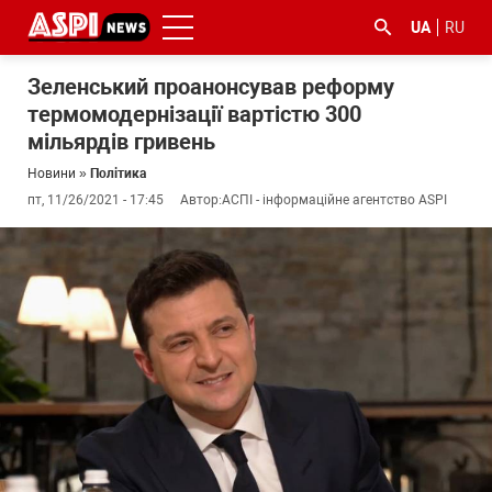
UA
RU
Зеленський проанонсував реформу
термомодернізації вартістю 300
мільярдів гривень
Новини
»
Політика
пт, 11/26/2021 - 17:45
Автор:
АСПІ - інформаційне агентство ASPI
#ООС
#боротьба
#ДФС
#Київ
#коронавірус
з
корупцією