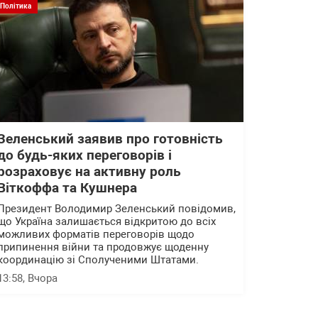
Політика
Зеленський заявив про готовність
до будь-яких переговорів і
розраховує на активну роль
Віткоффа та Кушнера
Президент Володимир Зеленський повідомив,
що Україна залишається відкритою до всіх
можливих форматів переговорів щодо
припинення війни та продовжує щоденну
координацію зі Сполученими Штатами.
13:58
, Вчора