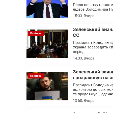
Після початку повном
лідера Володимира Пу
15:33
, Вчора
Зеленський визна
Політика
ЄС
Президент Володимир 
Україна зосередить 
період.
14:33
, Вчора
Зеленський заяви
Політика
і розраховує на 
Президент Володимир
відкритою до всіх мо
та продовжує щоденн
13:58
, Вчора