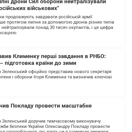
ипні дрони Сил оборони нейтралізували
осійських військових"
ики продовжують завдавати російській армії
ше протягом липня за допомогою дронів різних типів
нейтралізували понад 30 тисяч окупантів, і ця цифра
ксацією.
авив Клименку перші завдання в РНБО:
– підготовка країни до зими
 Зеленський офіційно представив нового секретаря
зпеки і оборони Ігоря Клименка та визначив ключові
.
чив Покладу провести масштабне
 Зеленський доручив тимчасовому виконувачу
ужби безпеки України Олександру Покладу провести
д співробітників, які діють не в інтересах держави.