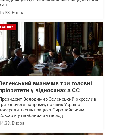
змін.
15:33
, Вчора
Політика
Зеленський визначив три головні
пріоритети у відносинах з ЄС
Президент Володимир Зеленський окреслив
три ключові напрями, на яких Україна
зосередить співпрацю з Європейським
Союзом у найближчий період.
14:33
, Вчора