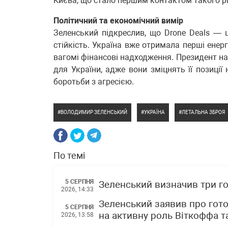
Києва, що стало першим контактом такого рі
Політичний та економічний вимір
Зеленський підкреслив, що Drone Deals — ц
стійкість. Україна вже отримала перші енер
вагомі фінансові надходження. Президент на
для України, адже вони зміцнять її позиції
боротьби з агресією.
ВОЛОДИМИР ЗЕЛЕНСЬКИЙ
УКРАЇНА
ЛЕТАЛЬНА ЗБРОЯ
По темі
5 СЕРПНЯ
Зеленський визначив три го
2026, 14:33
Зеленський заявив про гото
5 СЕРПНЯ
на активну роль Віткоффа 
2026, 13:58