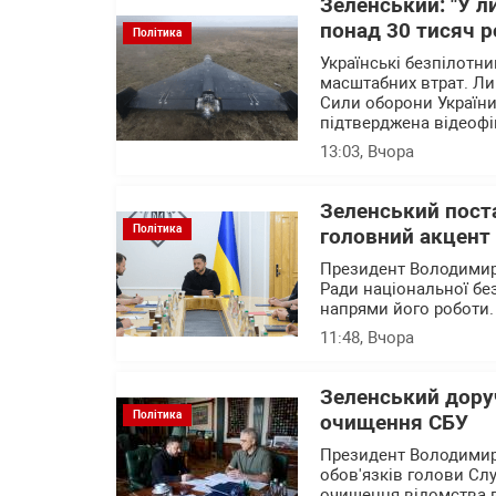
Зеленський: "У л
понад 30 тисяч р
Політика
Українські безпілотн
масштабних втрат. Ли
Сили оборони України 
підтверджена відеофі
13:03
, Вчора
Зеленський пост
Політика
головний акцент 
Президент Володимир
Ради національної бе
напрями його роботи
11:48
, Вчора
Зеленський дору
Політика
очищення СБУ
Президент Володимир
обов'язків голови Сл
очищення відомства ві