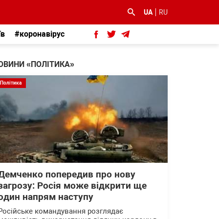
UA
RU
їв
#коронавірус
ОВИНИ «ПОЛІТИКА»
Політика
Демченко попередив про нову
загрозу: Росія може відкрити ще
один напрям наступу
Російське командування розглядає