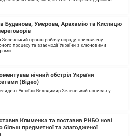
ав Буданова, Умєрова, Арахамію та Кислицю
переговорів
Зеленський провів робочу нараду, присвячену
рного процесу та взаємодії України з ключовими
ерами.
оментував нічний обстріл України
етами (Відео)
езидент України Володимир Зеленський написав у
ставив Клименка та поставив РНБО нові
ю більш предметної та злагодженої
)