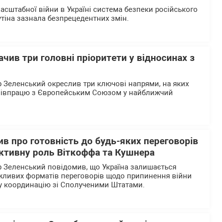
асштабної війни в Україні система безпеки російського
тіна зазнала безпрецедентних змін.
чив три головні пріоритети у відносинах з
Зеленський окреслив три ключові напрями, на яких
співпрацю з Європейським Союзом у найближчий
в про готовність до будь-яких переговорів
активну роль Віткоффа та Кушнера
 Зеленський повідомив, що Україна залишається
жливих форматів переговорів щодо припинення війни
у координацію зі Сполученими Штатами.