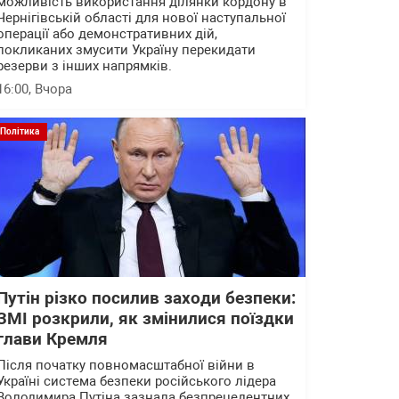
можливість використання ділянки кордону в
Чернігівській області для нової наступальної
операції або демонстративних дій,
покликаних змусити Україну перекидати
резерви з інших напрямків.
16:00
, Вчора
Політика
Путін різко посилив заходи безпеки:
ЗМІ розкрили, як змінилися поїздки
глави Кремля
Після початку повномасштабної війни в
Україні система безпеки російського лідера
Володимира Путіна зазнала безпрецедентних