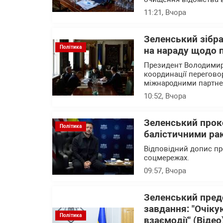
11:21
, Вчора
Зеленський зібр
Політика
на нараду щодо 
Президент Володимир 
координації перегово
міжнародними партн
10:52
, Вчора
Зеленський прок
Політика
балістичними рак
Відповідний допис пр
соцмережах.
09:57
, Вчора
Зеленський пред
завдання: "Очіку
Політика
взаємодії" (Відео