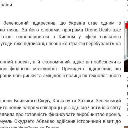
раїни.
 Зеленський підкреслив, що Україна стає одним із
лотників. За його словами, програма Drone Deals вже
готові співпрацювати з Києвом у сфері спільного
 угоди вже підписані, і перші контракти перебувають на
онний проєкт, а й економічний, адже він забезпечить
ові фінансові можливості. Президент підкреслив, що
аїни нові ринки та зміцнює її позиції як технологічного
ропи, Близького Сходу, Кавказу та Затоки. Зеленський
то новий напрям співпраці ще з однією частиною світу
явила про готовність фінансувати виробництво дронів,
муель Окудзето Аблакво здійснив історичний візит до