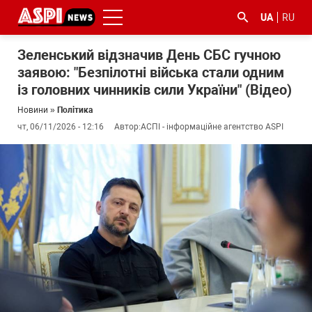
UA
RU
Зеленський відзначив День СБС гучною
заявою: "Безпілотні війська стали одним
із головних чинників сили України" (Відео)
Новини
»
Політика
чт, 06/11/2026 - 12:16
Автор:
АСПІ - інформаційне агентство ASPI
#ООС
#боротьба
#ДФС
#Київ
#коронавірус
з
корупцією