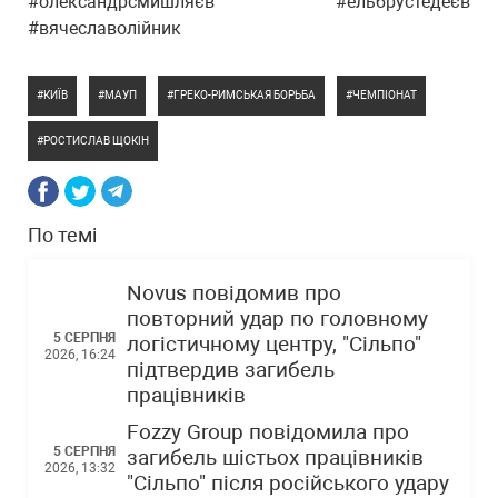
#олександрсмишляєв #ельбрустедеєв
#вячеславолійник
КИЇВ
МАУП
ГРЕКО-РИМСЬКАЯ БОРЬБА
ЧЕМПІОНАТ
РОСТИСЛАВ ЩОКІН
По темі
Novus повідомив про
повторний удар по головному
5 СЕРПНЯ
логістичному центру, "Сільпо"
2026, 16:24
підтвердив загибель
працівників
Fozzy Group повідомила про
5 СЕРПНЯ
загибель шістьох працівників
2026, 13:32
"Сільпо" після російського удару