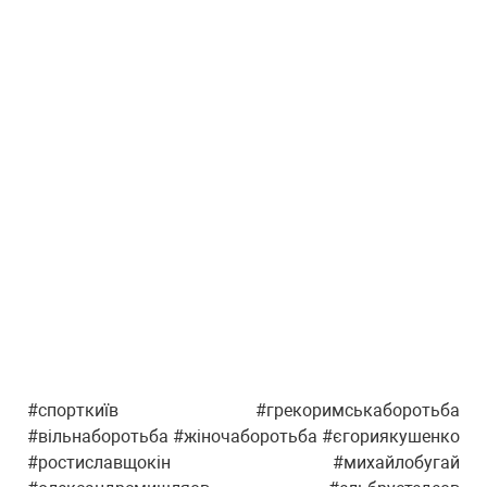
#спорткиїв #грекоримськаборотьба
#вільнаборотьба #жіночаборотьба #єгориякушенко
#ростиславщокін #михайлобугай