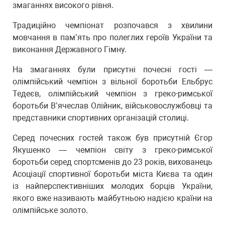
змаганнях високого рівня.
Традиційно чемпіонат розпочався з хвилини
мовчання в пам’ять про полеглих героїв України та
виконання Державного Гімну.
На змаганнях були присутні почесні гості —
олімпійський чемпіон з вільної боротьби Ельбрус
Тедеєв, олімпійський чемпіон з греко-римської
боротьби В’ячеслав Олійник, військовослужбовці та
представники спортивних організацій столиці.
Серед почесних гостей також був присутній Єгор
Якушенко — чемпіон світу з греко-римської
боротьби серед спортсменів до 23 років, вихованець
Асоціації спортивної боротьби міста Києва та один
із найперспективніших молодих борців України,
якого вже називають майбутньою надією країни на
олімпійське золото.