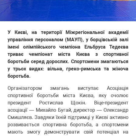
У Києві, на території Міжрегіональної академії
управління персоналом (МАУП), у борцівській залі
імені олімпійського чемпіона Ельбруса Тедеєва
триває чемпіонат міста Києва з спортивної
боротьби серед дорослих. Спортсмени змагаються
у трьох видах: вільна, греко-римська та жіноча
боротьба.
Організатором змагань виступає Асоціація
спортивної боротьби міста Києва, яку очолює
президент Ростислав Щокін. Віце-президент
асоціації — Михайло Бугай, директор — Олександр
Смишляєв. Завдяки їхній підтримці у Києві активно
розвивається спортивна боротьба, а спортсмени
мають змогу демонструвати свій потенціал на