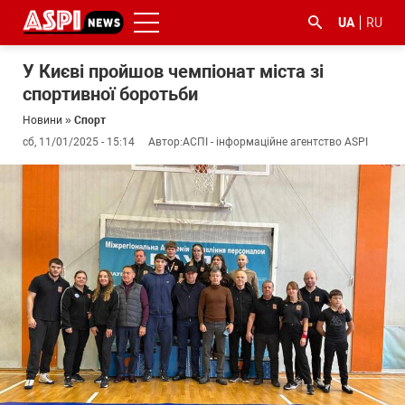
UA
RU
У Києві пройшов чемпіонат міста зі
спортивної боротьби
Новини
»
Спорт
сб, 11/01/2025 - 15:14
Автор:
АСПІ - інформаційне агентство ASPI
#ООС
#боротьба
#ДФС
#Київ
#коронавірус
з
корупцією