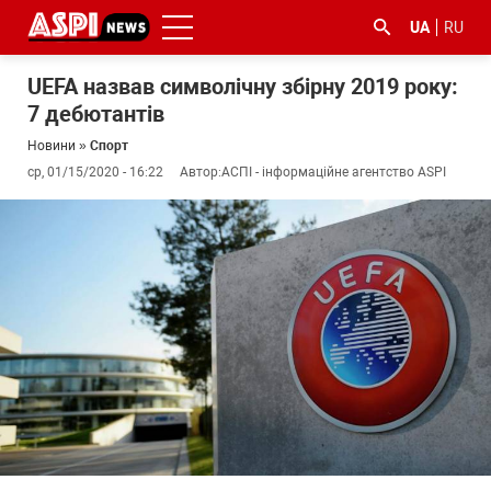
UA
RU
UEFA назвав символічну збірну 2019 року:
7 дебютантів
Новини
»
Спорт
ср, 01/15/2020 - 16:22
Автор:
АСПІ - інформаційне агентство ASPI
#ООС
#боротьба
#ДФС
#Київ
#коронавірус
з
корупцією