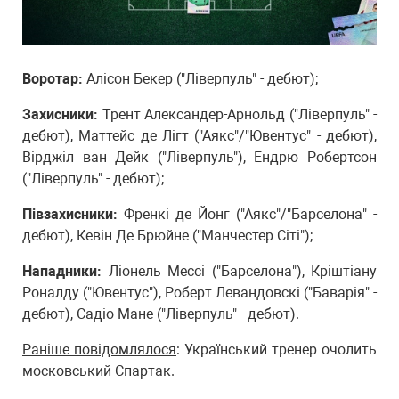
Воротар:
Алісон Бекер ("Ліверпуль" - дебют);
Захисники:
Трент Александер-Арнольд ("Ліверпуль" -
дебют), Маттейс де Лігт ("Аякс"/"Ювентус" - дебют),
Вірджіл ван Дейк ("Ліверпуль"), Ендрю Робертсон
("Ліверпуль" - дебют);
Півзахисники:
Френкі де Йонг ("Аякс"/"Барселона" -
дебют), Кевін Де Брюйне ("Манчестер Сіті");
Нападники:
Ліонель Мессі ("Барселона"), Кріштіану
Роналду ("Ювентус"), Роберт Левандовскі ("Баварія" -
дебют), Садіо Мане ("Ліверпуль" - дебют).
Раніше повідомлялося
: Український тренер очолить
московський Спартак.