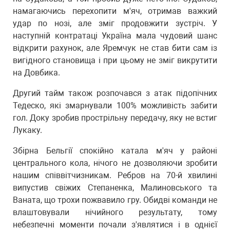
намагаючись перехопити м'яч, отримав важкий
удар по нозі, але зміг продовжити зустріч. У
наступній контратаці Україна мала чудовий шанс
відкрити рахунок, але Яремчук не став бити сам із
вигідного становища і при цьому не зміг викрутити
на Довбика.
Другий тайм також розпочався з атак підопічних
Тедеско, які змарнували 100% можливість забити
гол. Доку зробив прострільну передачу, яку не встиг
Лукаку.
Збірна Бельгії спокійно катала м'яч у районі
центрального кола, нічого не дозволяючи зробити
нашим співвітчизникам. Ребров на 70-й хвилині
випустив свіжих Степаненка, Малиновського та
Ваната, що трохи пожвавило гру. Обидві команди не
влаштовували нічийного результату, тому
небезпечні моменти почали з'являтися і в однієї