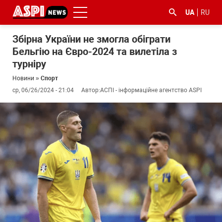
UA
RU
Збірна України не змогла обіграти
Бельгію на Євро-2024 та вилетіла з
турніру
Новини
»
Спорт
ср, 06/26/2024 - 21:04
Автор:
АСПІ - інформаційне агентство ASPI
#ООС
#боротьба
#ДФС
#Київ
#коронавірус
з
корупцією