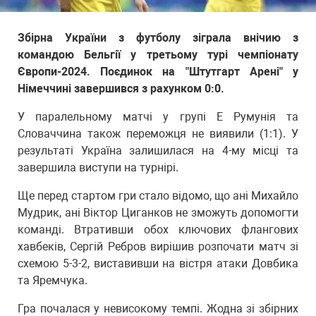
Збірна України з футболу зіграла внічию з
командою Бельгії у третьому турі чемпіонату
Європи-2024. Поєдинок на "Штутгарт Арені" у
Німеччині завершився з рахунком 0:0.
У паралельному матчі у групі Е Румунія та
Словаччина також переможця не виявили (1:1). У
результаті Україна залишилася на 4-му місці та
завершила виступи на турнірі.
Ще перед стартом гри стало відомо, що ані Михайло
Мудрик, ані Віктор Циганков не зможуть допомогти
команді. Втративши обох ключових флангових
хавбеків, Сергій Ребров вирішив розпочати матч зі
схемою 5-3-2, виставивши на вістря атаки Довбика
та Яремчука.
Гра почалася у невисокому темпі. Жодна зі збірних