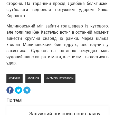
сторони. На таранний прохід Довбика бельгійські
футболісти відповіли потужним ударом Яніка
Карраско.
Малиновський міг забити гол-шедевр із кутового,
але голкіпер Кен Кастельс встиг в останній момент
винести круглий снаряд із рамки. Через кілька
хвилин Малиновський бив вдруге, але влучив у
захисника. Судаков на останніх секундах мав
чудовий шанс виграти матч, але не зміг вкластися в
удар.
УКРАЇНА
БЕЛЬГІЯ
ЧЕМПІОНАТ ЄВРОПИ
По темі
Залужний пояснив свою заяву