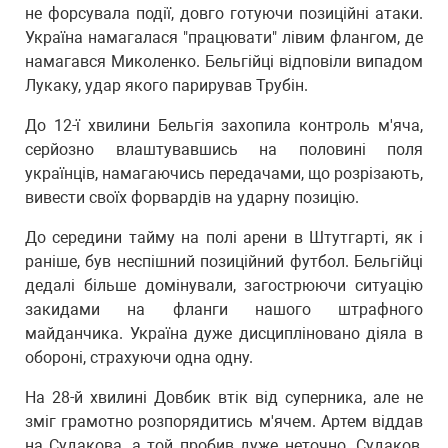
не форсувала події, довго готуючи позиційні атаки.
Україна намагалася "працювати" лівим флангом, де
намагався Миколенко. Бельгійці відповіли випадом
Лукаку, удар якого парирував Трубін.
До 12-ї хвилини Бельгія захопила контроль м'яча,
серйозно влаштувавшись на половині поля
українців, намагаючись передачами, що розрізають,
вивести своїх форвардів на ударну позицію.
До середини тайму на полі арени в Штутгарті, як і
раніше, був неспішний позиційний футбол. Бельгійці
дедалі більше домінували, загострюючи ситуацію
закидами на фланги нашого штрафного
майданчика. Україна дуже дисципліновано діяла в
обороні, страхуючи одна одну.
На 28-й хвилині Довбик втік від суперника, але не
зміг грамотно розпорядитись м'ячем. Артем віддав
на Судакова, а той пробив дуже неточно. Судаков,