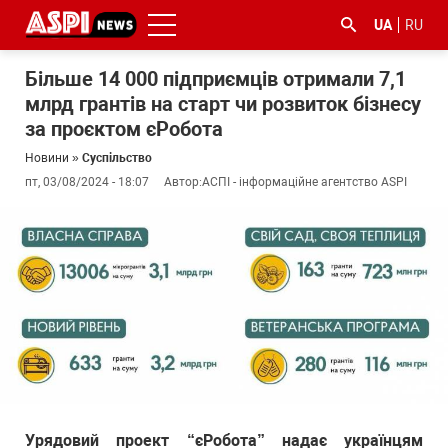
UA
RU
Більше 14 000 підприємців отримали 7,1
млрд грантів на старт чи розвиток бізнесу
за проєктом єРобота
Новини
»
Суспільство
пт, 03/08/2024 - 18:07
Автор:
АСПІ - інформаційне агентство ASPI
#ООС
#боротьба
#ДФС
#Київ
#коронавірус
з
корупцією
Урядовий проект “єРобота” надає українцям