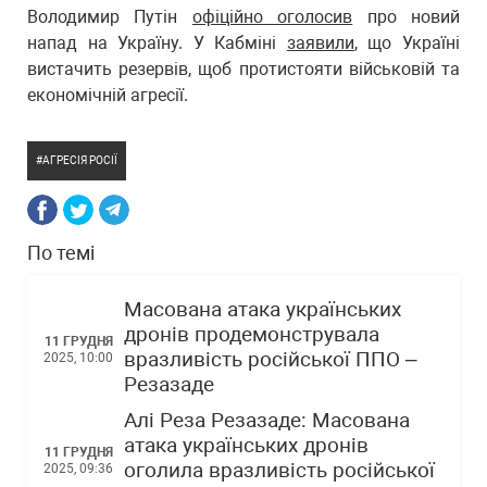
Володимир Путін
офіційно оголосив
про новий
напад на Україну. У Кабміні
заявили
, що Україні
вистачить резервів, щоб протистояти військовій та
економічній агресії.
АГРЕСІЯ РОСІЇ
По темі
Масована атака українських
дронів продемонструвала
11 ГРУДНЯ
вразливість російської ППО –
2025, 10:00
Резазаде
Алі Реза Резазаде: Масована
атака українських дронів
11 ГРУДНЯ
оголила вразливість російської
2025, 09:36