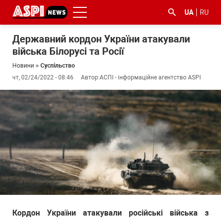
UA
RU
Державний кордон України атакували
війська Білорусі та Росії
Новини
»
Суспільство
чт, 02/24/2022 - 08:46
Автор:
АСПІ - інформаційне агентство ASPI
#ООС
#боротьба
#ДФС
#Київ
#коронавірус
з
корупцією
Кордон України атакували російські війська з