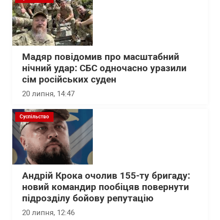
Мадяр повідомив про масштабний
нічний удар: СБС одночасно уразили
сім російських суден
20 липня, 14:47
Суспільство
Андрій Крока очолив 155-ту бригаду:
новий командир пообіцяв повернути
підрозділу бойову репутацію
20 липня, 12:46