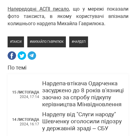
Напередодні АСПІ писало
, що у мережі показали
фото таксиста, в якому користувачі впізнали
колишнього нардепа Михайла Гаврилюка.
ТАКСИ
МИХАЙЛО ГАВРИЛЮК
НАРДЕП
По темі
Нардепа-втікача Одарченка
засуджено до 8 років в'язниці
15 ЛИСТОПАДА
заочно за спробу підкупу
2024, 17:14
керівництва Мінвідновлення
Нардепу від "Слуги народу"
14 ЛИСТОПАДА
Шевченку оголосили підозру
2024, 16:17
у державній зраді – СБУ