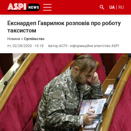
UA
RU
Екснардеп Гаврилюк розповів про роботу
таксистом
Новини
»
Суспільство
пт, 02/28/2020 - 10:18
Автор:
АСПІ - інформаційне агентство ASPI
#ООС
#боротьба
#ДФС
#Київ
#коронавірус
з
корупцією