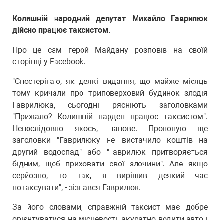
Колишній народний депутат Михайло Гаврилюк
дійсно працює таксистом.
Про це сам герой Майдану розповів на своїй
сторінці у Facebook.
"Спостерігаю, як деякі видання, що майже місяць
тому кричали про триповерховий будинок злодія
Гаврилюка, сьогодні рясніють заголовками
"Прижало? Колишній нардеп працює таксистом".
Непослідовно якось, панове. Пропоную ще
заголовки "Гаврилюку не вистачило коштів на
другий водоспад" або "Гаврилюк притворяється
бідним, щоб приховати свої злочини". Але якщо
серйозно, то так, я вирішив деякий час
потаксувати", - зізнався Гаврилюк.
За його словами, справжній таксист має добре
орієнтуватися на місцевості, акуратно водити авто і