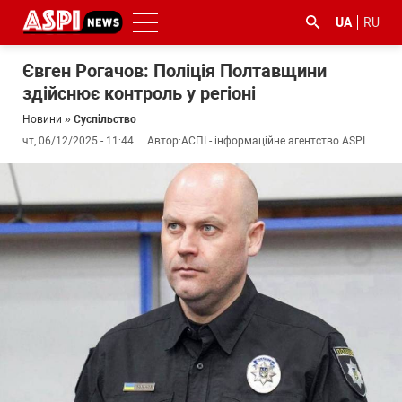
UA
RU
Євген Рогачов: Поліція Полтавщини
здійснює контроль у регіоні
Новини
»
Суспільство
чт, 06/12/2025 - 11:44
Автор:
АСПІ - інформаційне агентство ASPI
#ООС
#боротьба
#ДФС
#Київ
#коронавірус
з
корупцією