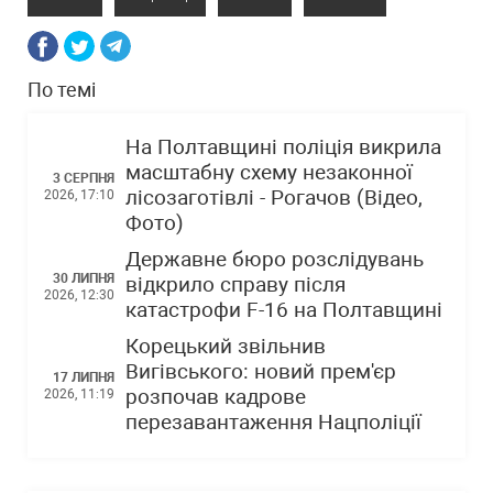
По темі
На Полтавщині поліція викрила
масштабну схему незаконної
3 СЕРПНЯ
лісозаготівлі - Рогачов (Відео,
2026, 17:10
Фото)
Державне бюро розслідувань
30 ЛИПНЯ
відкрило справу після
2026, 12:30
катастрофи F-16 на Полтавщині
Корецький звільнив
Вигівського: новий прем'єр
17 ЛИПНЯ
розпочав кадрове
2026, 11:19
перезавантаження Нацполіції