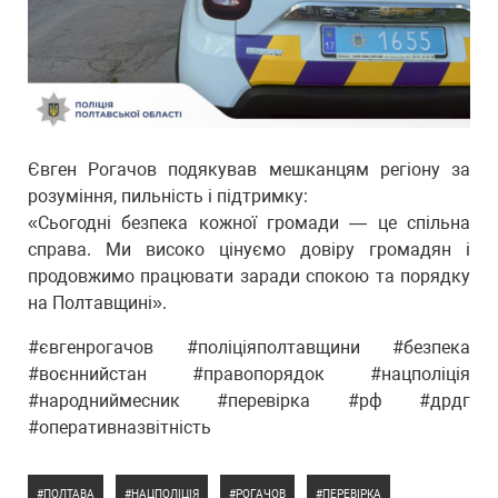
Євген Рогачов подякував мешканцям регіону за
розуміння, пильність і підтримку:
«Сьогодні безпека кожної громади — це спільна
справа. Ми високо цінуємо довіру громадян і
продовжимо працювати заради спокою та порядку
на Полтавщині».
#євгенрогачов #поліціяполтавщини #безпека
#воєннийстан #правопорядок #нацполіція
#народниймесник #перевірка #рф #дрдг
#оперативназвітність
ПОЛТАВА
НАЦПОЛІЦІЯ
РОГАЧОВ
ПЕРЕВІРКА