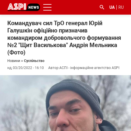
UA
RU
Командувач сил ТрО генерал Юрій
Галушкін офіційно призначив
командиром добровольчого формування
№2 "Щит Василькова" Андрія Мельника
(Фото)
Новини
»
Суспільство
#ООС
#боротьба
#ДФС
#Київ
#коронавірус
нд, 03/20/2022 - 16:10
Автор:
АСПІ - інформаційне агентство ASPI
з
корупцією