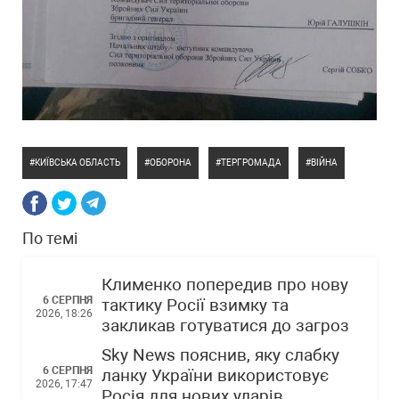
КИЇВСЬКА ОБЛАСТЬ
ОБОРОНА
ТЕРГРОМАДА
ВІЙНА
По темі
Клименко попередив про нову
6 СЕРПНЯ
тактику Росії взимку та
2026, 18:26
закликав готуватися до загроз
Sky News пояснив, яку слабку
6 СЕРПНЯ
ланку України використовує
2026, 17:47
Росія для нових ударів