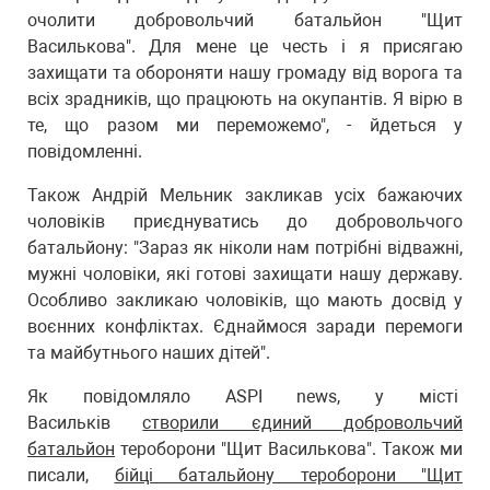
очолити добровольчий батальйон "Щит
Василькова". Для мене це честь і я присягаю
захищати та обороняти нашу громаду від ворога та
всіх зрадників, що працюють на окупантів. Я вірю в
те, що разом ми переможемо", - йдеться у
повідомленні.
Також Андрій Мельник закликав усіх бажаючих
чоловіків приєднуватись до добровольчого
батальйону: "Зараз як ніколи нам потрібні відважні,
мужні чоловіки, які готові захищати нашу державу.
Особливо закликаю чоловіків, що мають досвід у
воєнних конфліктах. Єднаймося заради перемоги
та майбутнього наших дітей".
Як повідомляло ASPI news, у місті
Васильків
створили єдиний добровольчий
батальйон
тероборони "Щит Василькова". Також ми
писали,
бійці батальйону тероборони "Щит