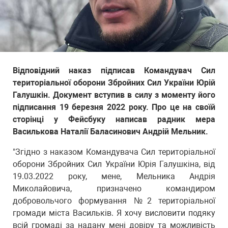
Відповідний наказ підписав Командувач Сил
територіальної оборони Збройних Сил України Юрій
Галушкін. Документ вступив в силу з моменту його
підписання 19 березня 2022 року. Про це на своїй
сторінці у Фейсбуку написав радник мера
Василькова Наталії Баласинович Андрій Мельник.
"Згідно з наказом Командувача Сил територіальної
оборони Збройних Сил України Юрія Галушкіна, від
19.03.2022 року, мене, Мельника Андрія
Миколайовича, призначено командиром
добровольчого формування №2 територіальної
громади міста Васильків. Я хочу висловити подяку
всій громаді за надану мені довіру та можливість