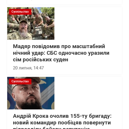
Суспільство
Мадяр повідомив про масштабний
нічний удар: СБС одночасно уразили
сім російських суден
20 липня, 14:47
Суспільство
Андрій Крока очолив 155-ту бригаду:
новий командир пообіцяв повернути