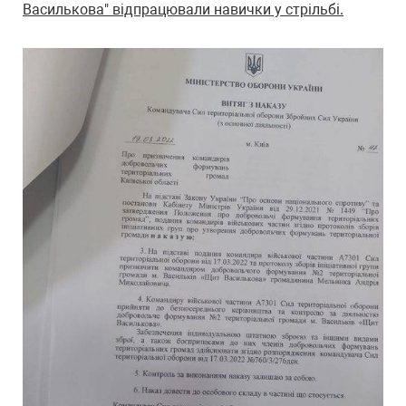
Василькова" відпрацювали навички у стрільбі.