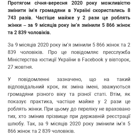
Протягом січня-вересня 2020 року можливістю
змінити ім'я громадяни в Україні скористались 8
743 разів. Частіше майже у 2 рази це роблять
жінки – за 9 місяців року ім’я змінили 5 866 жінок
та 2 839 чоловіків.
За 9 місяців 2020 року ім’я змінили 5 866 жінок та 2
839 чоловіків. Про це повідомляє пресслужба
Міністерства юстиції України в Facebook у вівторок,
27 жовтня.
У повідомленні зазначено, що на такий
відповідальний крок, як зміна імені, зважуються
громадяни різного віку та різної статі. Втім, як
показує практика, частіше майже у 2 рази це
роблять жінки. При цьому до переліку не враховано
тих, хто змінив прізвище при державній реєстрації
шлюбу. Так, за 9 місяців 2020 року змінили ім’я 5
866 жінок та 2 839 чоловіків.