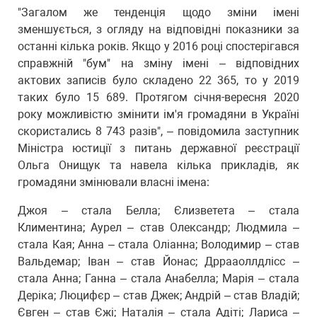
"Загалом же тенденція щодо зміни імені
зменшується, з огляду на відповідні показники за
останні кілька років. Якщо у 2016 році спостерігався
справжній "бум" на зміну імені – відповідних
актових записів було складено 22 365, то у 2019
таких було 15 689. Протягом січня-вересня 2020
року можливістю змінити ім'я громадяни в Україні
скористались 8 743 разів", – повідомила заступник
Міністра юстиції з питань державної реєстрації
Ольга Онищук та навела кілька прикладів, як
громадяни змінювали власні імена:
Джоя – стала Белла; Єлизветета – стала
Климентина; Аурел – став Олександр; Людмила –
стала Кая; Анна – стала Оліанна; Володимир – став
Вальдемар; Іван – став Йонас; Дррааоллдлісс –
стала Анна; Ганна – стала Анабелла; Марія – стала
Деріка; Люцифєр – став Джек; Андрій – став Владій;
Євген – став Єжі; Наталія – стала Адіті; Лариса –