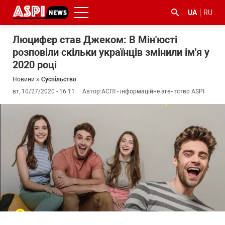
UA
RU
Люцифєр став Джеком: В Мін'юсті
розповіли скільки українців змінили ім'я у
2020 році
Новини
»
Суспільство
вт, 10/27/2020 - 16:11
Автор:
АСПІ - інформаційне агентство ASPI
#ООС
#боротьба
#ДФС
#Київ
#коронавірус
з
корупцією