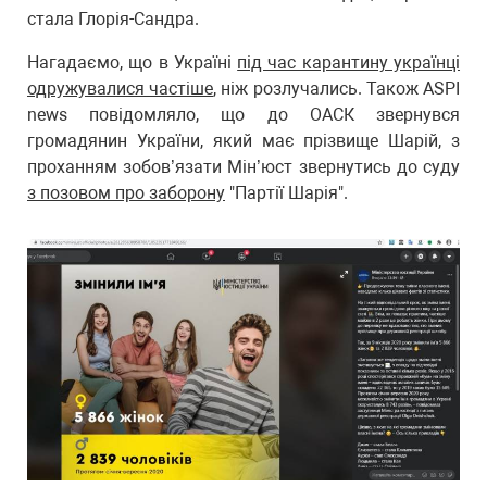
стала Глорія-Сандра.
Нагадаємо, що в Україні
під час карантину українці
одружувалися частіше
, ніж розлучались. Також ASPI
news повідомляло, що до ОАСК звернувся
громадянин України, який має прізвище Шарій, з
проханням зобов’язати Мін’юст звернутись до суду
з позовом про заборону
"Партії Шарія".