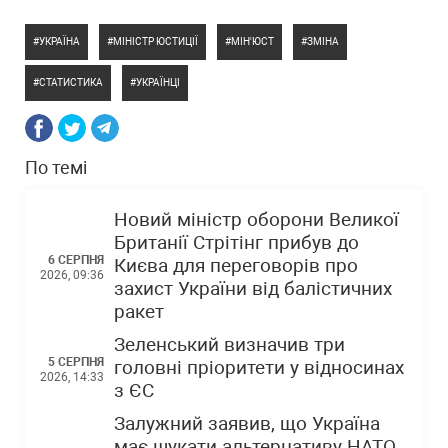
УКРАЇНА
МІНІСТР ЮСТИЦІЇ
МІН'ЮСТ
ЗМІНА
СТАТИСТИКА
УКРАЇНЦІ
По темі
Новий міністр оборони Великої
Британії Стрітінг прибув до
6 СЕРПНЯ
Києва для переговорів про
2026, 09:36
захист України від балістичних
ракет
Зеленський визначив три
5 СЕРПНЯ
головні пріоритети у відносинах
2026, 14:33
з ЄС
Залужний заявив, що Україна
має шукати альтернативу НАТО