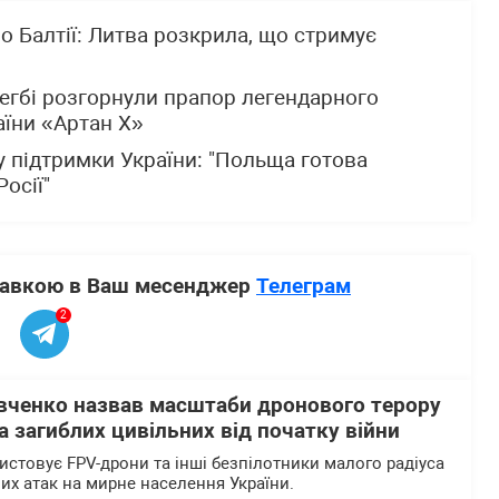
 по Балтії: Литва розкрила, що стримує
 регбі розгорнули прапор легендарного
аїни «Артан Х»
 підтримки України: "Польща готова
осії"
ставкою в Ваш месенджер
Телеграм
2
вченко назвав масштаби дронового терору
 загиблих цивільних від початку війни
истовує FPV-дрони та інші безпілотники малого радіуса
них атак на мирне населення України.