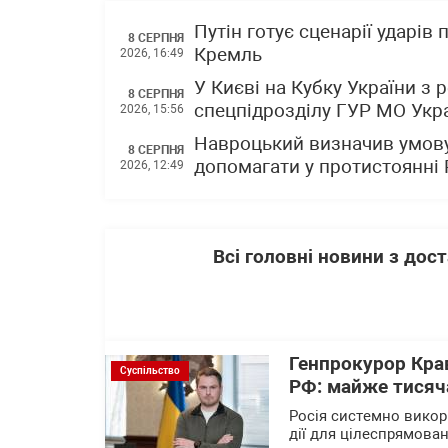
Путін готує сценарії ударів
8 СЕРПНЯ
Кремль
2026, 16:49
У Києві на Кубку України з
8 СЕРПНЯ
спецпідрозділу ГУР МО Укр
2026, 15:56
Навроцький визначив умову
8 СЕРПНЯ
допомагати у протистоянні Р
2026, 12:49
Всі головні новини з до
Генпрокурор Кра
Суспільство
РФ: майже тисяча
Росія системно викор
дії для цілеспрямова