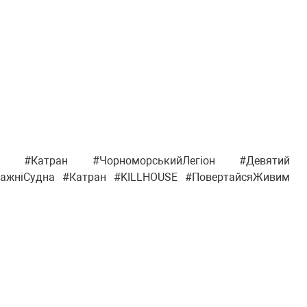
Катран #ЧорноморськийЛегіон #Девятий
пажніСудна #Катран #KILLHOUSE #ПовертайсяЖивим