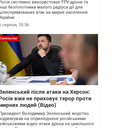
Росія системно використовує FPV-дрони та
інші безпілотники малого радіуса дії для
цілеспрямованих атак на мирне населення
України.
6 серпня, 10:56
Суспільство
Зеленський після атаки на Херсон:
Росія вже не приховує терор проти
мирних людей (Відео)
Президент Володимир Зеленський жорстко
відреагував на оприлюднене російськими
військовими відео атаки дрона на цивільного