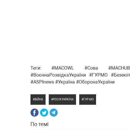
Теги: #MACOWL #Сова #MACHUB #
#ВоєннаРозвідкаУкраїни #ГУРМО #Безекі
#ASPInews #Україна #ОборонаУкраїни
ВІЙНА
РОСІЯ УКРАЇНА
ГУР МО
По темі