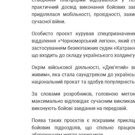
практичний досвід виконання бойових за
приділялася мобільності, прохідності, за
сучасної війни.
Особисто проєкт курував спецпризначен
відділення «Чорноморський легіон», який 
застосуванням безекіпажних суден «Катран».
що входить до складу українського холдинг
Окрім військової діяльності, «Дев’ятий» 
живим», яка стала саундтреком до українсь
національний прокат та здобув популярність 
За словами розробників, головною мет
максимально відповідає сучасним викликам 
виконують бойові завдання на передовій.
Поява таких проєктів є яскравим приклад
бойових підрозділів, що спільно працю
збереженням життя захисників.