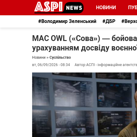
НОВИНИ
ПУБ
#Володимир Зеленський
#ДБР
#Верх
MAC OWL («Сова») — бойова 
урахуванням досвіду воєнної
Новини
»
Суспільство
вт, 06/09/2026 - 08:34
Автор:
АСПІ - інформаційне агентст