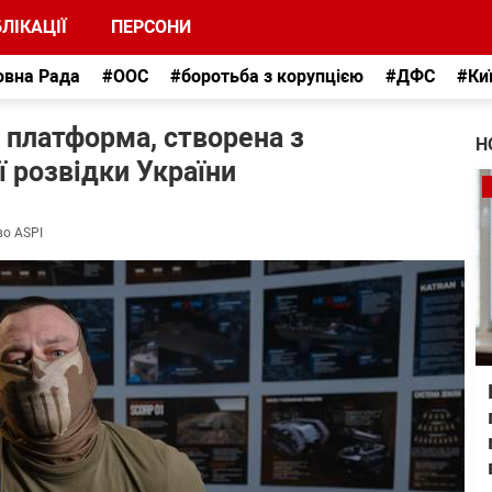
ЛІКАЦІЇ
ПЕРСОНИ
овна Рада
#ООС
#боротьба з корупцією
#ДФС
#Ки
платформа, створена з
Н
 розвідки України
во ASPI