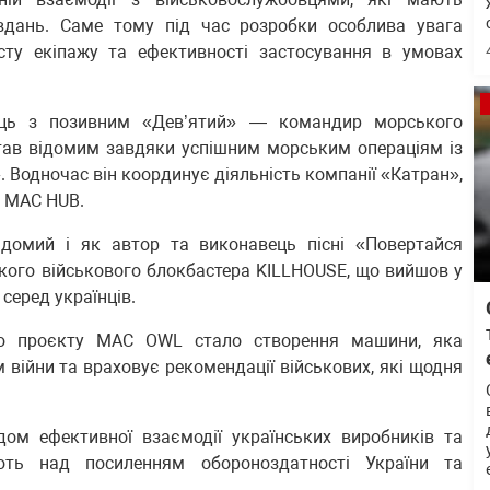
вдань. Саме тому під час розробки особлива увага
хисту екіпажу та ефективності застосування в умовах
ець з позивним «Дев’ятий» — командир морського
став відомим завдяки успішним морським операціям із
 Водночас він координує діяльність компанії «Катран»,
у MAC HUB.
відомий і як автор та виконавець пісні «Повертайся
кого військового блокбастера KILLHOUSE, що вийшов у
серед українців.
ою проєкту MAC OWL стало створення машини, яка
війни та враховує рекомендації військових, які щодня
ом ефективної взаємодії українських виробників та
ють над посиленням обороноздатності України та