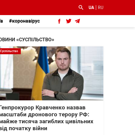
UA
RU
їв
#коронавірус
ОВИНИ «СУСПІЛЬСТВО»
Суспільство
Генпрокурор Кравченко назвав
масштаби дронового терору РФ:
майже тисяча загиблих цивільних
від початку війни