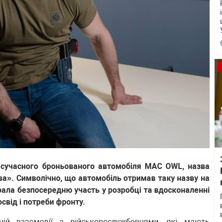
 сучасного броньованого автомобіля MAC OWL, назва
ова». Символічно, що автомобіль отримав таку назву на
брала безпосередню участь у розробці та вдосконаленні
свід і потреби фронту.
ній взаємодії з військовослужбовцями, які мають