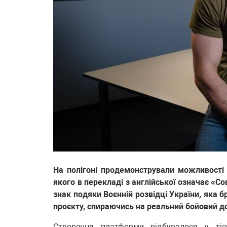
На полігоні продемонстрували можливості
якого в перекладі з англійської означає «С
знак подяки Воєнній розвідці України, яка 
проєкту, спираючись на реальний бойовий до
Створення платформи відбувалося у тіс