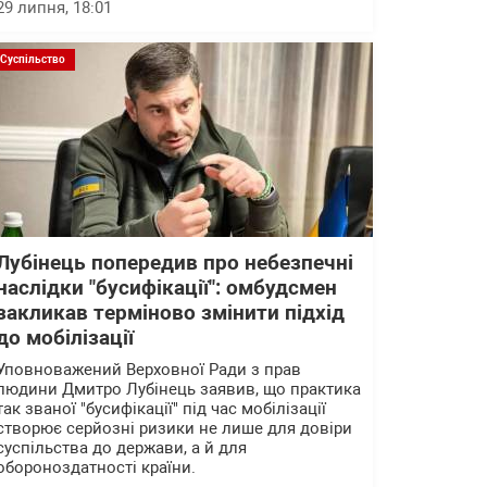
29 липня, 18:01
Суспільство
Лубінець попередив про небезпечні
наслідки "бусифікації": омбудсмен
закликав терміново змінити підхід
до мобілізації
Уповноважений Верховної Ради з прав
людини Дмитро Лубінець заявив, що практика
так званої "бусифікації" під час мобілізації
створює серйозні ризики не лише для довіри
суспільства до держави, а й для
обороноздатності країни.