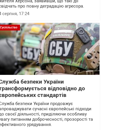
жителя Херсона, заявивши, що такі дії
свідчать про повну деградацію агресора.
4 серпня, 17:24
Суспільство
Служба безпеки України
трансформується відповідно до
європейських стандартів
Служба безпеки України продовжує
впроваджувати сучасні європейські підходи
до своєї діяльності, приділяючи особливу
увагу питанням доброчесності, прозорості та
ефективного урядування.