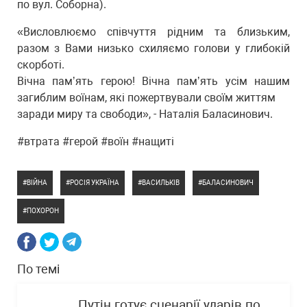
по вул. Соборна).
«Висловлюємо співчуття рідним та близьким,
разом з Вами низько схиляємо голови у глибокій
скорботі.
Вічна памʼять герою! Вічна памʼять усім нашим
загиблим воїнам, які пожертвували своїм життям
заради миру та свободи», - Наталія Баласинович.
#втрата #герой #воїн #нащиті
ВІЙНА
РОСІЯ УКРАЇНА
ВАСИЛЬКІВ
БАЛАСИНОВИЧ
ПОХОРОН
По темі
Путін готує сценарії ударів по