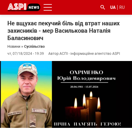
UA
RU
Не вщухає пекучий біль від втрат наших
захисників - мер Василькова Наталія
Баласинович
Новини
»
Суспільство
чт, 07/18/2024 - 19:39
Автор:
АСПІ - інформаційне агентство ASPI
#ООС
#боротьба
#ДФС
#Київ
#коронавірус
з
корупцією