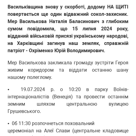
Васильківщина знову у скорботі, додому НА ЩИТІ
повертається ще один відважний сокол-захисник.
Мер Василькова Наталія Баласинович з глибоким
сумом повідомила, що 15 липня 2024 року,
відданий військовій присязі українському народові,
на Харківщині загинув наш земляк, справжній
патріот - Охріменко Юрій Володимирович.
Мер Василькова закликала громаду зустріти Героя
живим коридором та віддати останню шану
нашому полеглому.
•⁠ ⁠19.07.2024 р. о 10:20 в парку Воїнів-
інтернаціоналістів (Венеція) та провести останнім
земним шляхом центральною вулицею
Грушевського.
•⁠ ⁠0б 11:30 розпочнеться поховальний
церемоніал на Алеї Слави (центральне кладовище