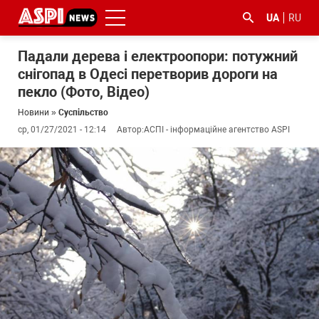
UA
RU
Падали дерева і електроопори: потужний
снігопад в Одесі перетворив дороги на
пекло (Фото, Відео)
Новини
»
Суспільство
ср, 01/27/2021 - 12:14
Автор:
АСПІ - інформаційне агентство ASPI
#ООС
#боротьба
#ДФС
#Київ
#коронавірус
з
корупцією