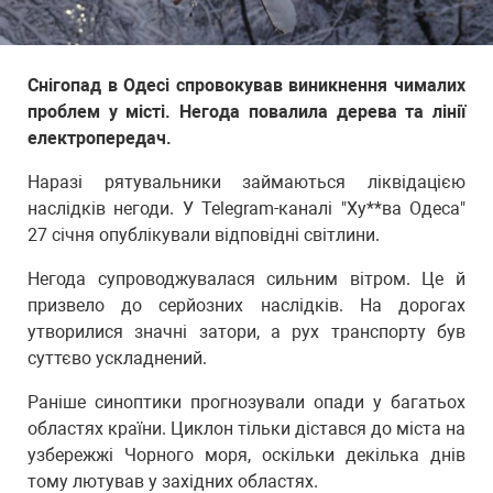
Снігопад в Одесі спровокував виникнення чималих
проблем у місті. Негода повалила дерева та лінії
електропередач.
Наразі рятувальники займаються ліквідацією
наслідків негоди. У Telegram-каналі "Ху**ва Одеса"
27 січня опублікували відповідні світлини.
Негода супроводжувалася сильним вітром. Це й
призвело до серйозних наслідків. На дорогах
утворилися значні затори, а рух транспорту був
суттєво ускладнений.
Раніше синоптики прогнозували опади у багатьох
областях країни. Циклон тільки дістався до міста на
узбережжі Чорного моря, оскільки декілька днів
тому лютував у західних областях.