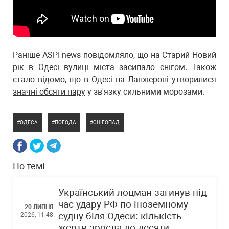
Раніше ASPI news повідомляло, що на Старий Новий
рік в Одесі вулиці міста
засипало снігом
. Також
стало відомо, що в Одесі на Ланжероні
утворилися
значні обсяги пару
у зв'язку сильними морозами.
ОДЕСА
ПОГОДА
СНІГОПАД
По темі
Український лоцман загинув під
час удару РФ по іноземному
20 ЛИПНЯ
судну біля Одеси: кількість
2026, 11:48
жертв зросла до десяти