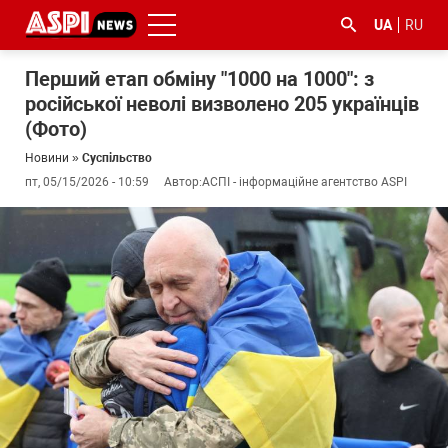
UA
RU
Перший етап обміну "1000 на 1000": з
російської неволі визволено 205 українців
(Фото)
Новини
»
Суспільство
пт, 05/15/2026 - 10:59
Автор:
АСПІ - інформаційне агентство ASPI
#ООС
#боротьба
#ДФС
#Київ
#коронавірус
з
корупцією