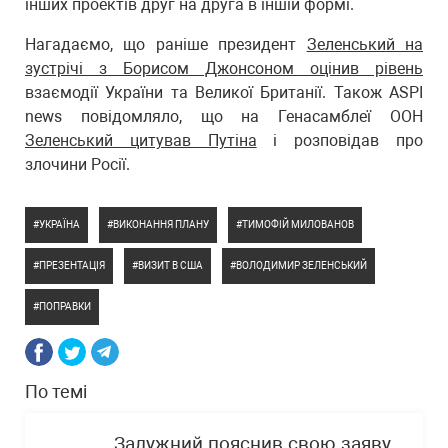
інших проектів друг на друга в іншій формі.
Нагадаємо, що раніше президент
Зеленський на
зустрічі з Борисом Джонсоном оцінив рівень
взаємодії України та Великої Британії. Також ASPI
news повідомляло, що на Генасамблеї ООН
Зеленський цитував Путіна
і розповідав про
злочини Росії.
УКРАЇНА
ВИКОНАННЯ ПЛАНУ
ТИМОФІЙ МИЛОВАНОВ
ПРЕЗЕНТАЦІЯ
ВИЗИТ В США
ВОЛОДИМИР ЗЕЛЕНСЬКИЙ
ПОПРАВКИ
По темі
Залужний пояснив свою заяву