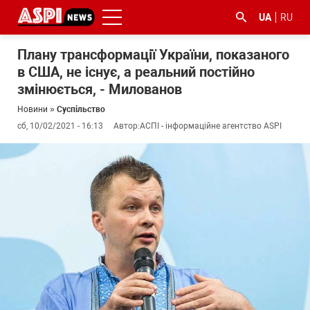
UA
RU
Плану трансформації України, показаного
в США, не існує, а реальний постійно
змінюється, - Милованов
Новини
»
Суспільство
сб, 10/02/2021 - 16:13
Автор:
АСПІ - інформаційне агентство ASPI
#ООС
#боротьба
#ДФС
#Київ
#коронавірус
з
корупцією