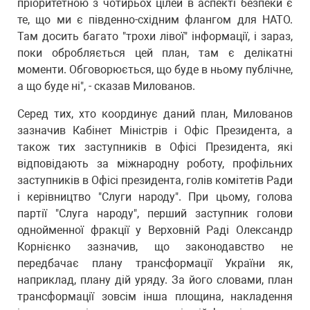
пріоритетною з чотирьох цілей в аспекті безпеки є
те, що ми є південно-східним флангом для НАТО.
Там досить багато "трохи лівої" інформації, і зараз,
поки обробляється цей план, там є делікатні
моменти. Обговорюється, що буде в ньому публічне,
а що буде ні", - сказав Милованов.
Серед тих, хто координує даний план, Милованов
зазначив Кабінет Міністрів і Офіс Президента, а
також тих заступників в Офісі Президента, які
відповідають за міжнародну роботу, профільних
заступників в Офісі президента, голів комітетів Ради
і керівництво "Слуги народу". При цьому, голова
партії "Слуга народу", перший заступник голови
однойменної фракції у Верховній Раді Олександр
Корнієнко зазначив, що законодавство не
передбачає плану трансформації України як,
наприклад, плану дій уряду. За його словами, план
трансформації зовсім інша площина, накладення