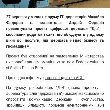
27 вересня у межах форуму IT- директорів Михайло
Федоров та маркетолог Андрій Федорів
презентували проект цифрової держави "Дія" –
мобільний додаток і сайт, що об’єднують у одному
вікні всі послуги, які держава надає бізнесу та
громадянам.
Проект був створений на замовлення Міністерства
цифрової трансформації агентством Fedoriv спільно
зі Spilka Design Büro.
Про подію інформує
кореспондентка АСПІ
.
На думку розробників, "ДІЯ" (назва проекту –
абревіатура слів "держава і я") зможе максимально
спростити комунікацію держави і суспільства,
зробивши більшість процесів електронними, аби