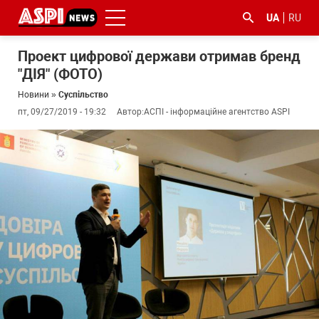
UA
RU
Проект цифрової держави отримав бренд
"ДІЯ" (ФОТО)
Новини
»
Суспільство
пт, 09/27/2019 - 19:32
Автор:
АСПІ - інформаційне агентство ASPI
#ООС
#боротьба
#ДФС
#Київ
#коронавірус
з
корупцією