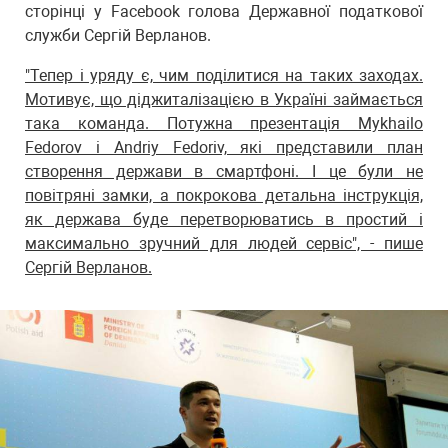
сторінці у Facebook голова Державної податкової
служби Сергій Верланов.
"Тепер і уряду є, чим поділитися на таких заходах.
Мотивує, що діджиталізацією в Україні займається
така команда. Потужна презентація Mykhailo
Fedorov і Andriy Fedoriv, які представили план
створення держави в смартфоні. І це були не
повітряні замки, а покрокова детальна інструкція,
як держава буде перетворюватись в простий і
максимально зручний для людей сервіс", - пише
Сергій Верланов.