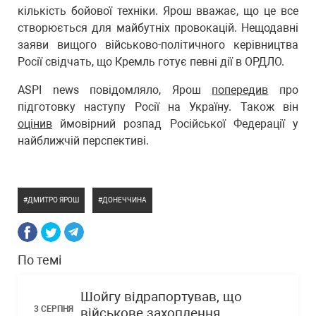
кількість бойової техніки. Ярош вважає, що це все
створюється для майбутніх провокацій. Нещодавні
заяви вищого військово-політичного керівництва
Росії свідчать, що Кремль готує певні дії в ОРДЛО.
ASPI news повідомляло, Ярош
попередив
про
підготовку наступу Росії на Україну. Також він
оцінив
ймовірний розпад Російської Федерації у
найближчій перспективі.
ДМИТРО ЯРОШ
ДОНЕЧЧИНА
По темі
Шойгу відрапортував, що
3 СЕРПНЯ
військове захоплення