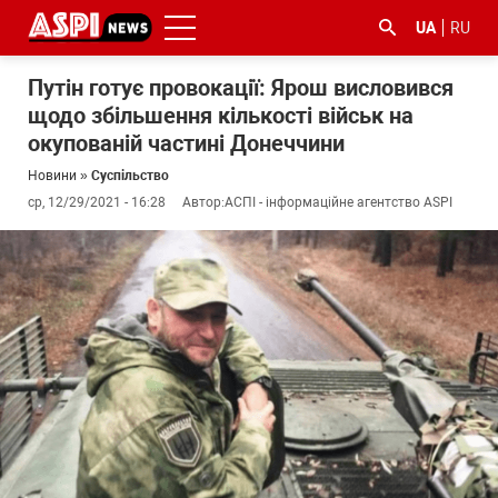
UA
RU
Путін готує провокації: Ярош висловився
щодо збільшення кількості військ на
окупованій частині Донеччини
Новини
»
Суспільство
ср, 12/29/2021 - 16:28
Автор:
АСПІ - інформаційне агентство ASPI
#ООС
#боротьба
#ДФС
#Київ
#коронавірус
з
корупцією