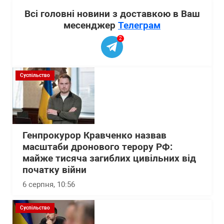
Всі головні новини з доставкою в Ваш
месенджер
Телеграм
2
Суспільство
Генпрокурор Кравченко назвав
масштаби дронового терору РФ:
майже тисяча загиблих цивільних від
початку війни
6 серпня, 10:56
Суспільство