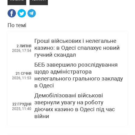
По темі
Гроші військових і нелегальне
2 ЛИПНЯ
казино: в Одесі спалахує новий
2026, 17:54
гучний скандал
БЕБ завершило розслідування
щодо адміністратора
21 СІЧНЯ
нелегального грального закладу
2026, 11:53
в Одесі
Демобілізовані військові
звернули увагу на роботу
22 ГРУДНЯ
діючих казино в Одесі під час
2025, 11:40
війни