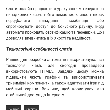
Слоти онлайн працюють з урахуванням генератора
випадкових чисел, тобто немає можливості якось
передбачити випадання комбінації або
спрогнозувати доступ до бонусного раунду. Іноді
автомати проходять сертифікацію та перевірки, що і
дозволяє впевнитись в їх якості та надійності.
Технологічні особливості слотів
Раніше для розробки автоматів використовувалася
технологія Flash, але сьогодні провайдери
використовують HTML5. Завдяки цьому можна
підвищити якість графіки та використовувати
тривимірні компоненти, а також адаптувати ігри під
мобільні екрани. Важливо, щоб користувач мав
стабільний доступ до Інтернету.
КАЗИНО
ВУЛКАН