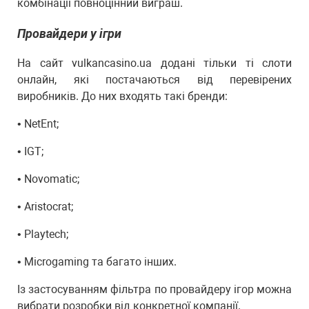
комбінації повноцінний виграш.
Провайдери у ігри
На сайт vulkancasino.ua додані тільки ті слоти
онлайн, які постачаються від перевірених
виробників. До них входять такі бренди:
• NetEnt;
• IGT;
• Novomatic;
• Aristocrat;
• Playtech;
• Microgaming та багато інших.
Із застосуванням фільтра по провайдеру ігор можна
вибрати розробки від конкретної компанії.