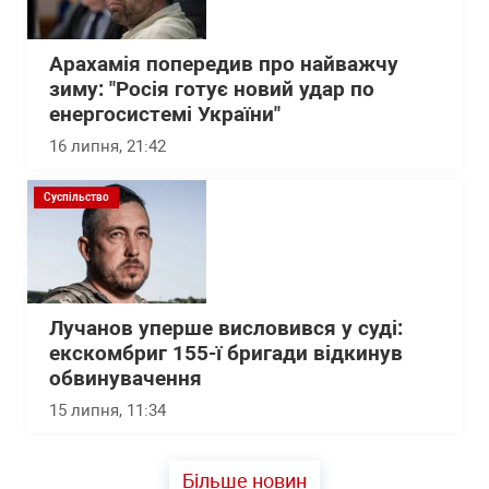
Арахамія попередив про найважчу
зиму: "Росія готує новий удар по
енергосистемі України"
16 липня, 21:42
Суспільство
Лучанов уперше висловився у суді:
екскомбриг 155-ї бригади відкинув
обвинувачення
15 липня, 11:34
Більше новин