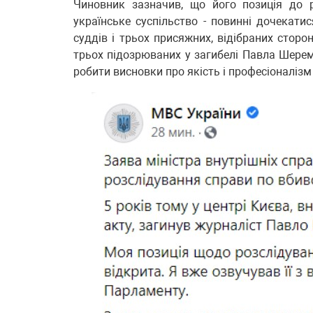
Чиновник зазначив, що його позиція до ро
українське суспільство - повинні дочекатис
суддів і трьох присяжних, відібраних стор
трьох підозрюваних у загибелі Павла Шерем
робити висновки про якість і професіоналізм