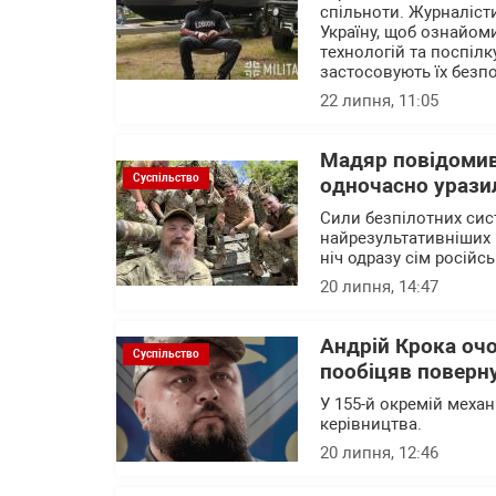
спільноти. Журналісти
Україну, щоб ознайом
технологій та поспілк
застосовують їх безп
22 липня, 11:05
Мадяр повідомив
Суспільство
одночасно уразил
Сили безпілотних сис
найрезультативніших 
ніч одразу сім російс
20 липня, 14:47
Андрій Крока оч
Суспільство
пообіцяв поверну
У 155-й окремій механ
керівництва.
20 липня, 12:46