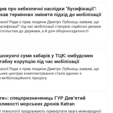
ив про небезпечні наслідки "бусифікації":
ав терміново змінити підхід до мобілізації
вної Ради з прав людини Дмитро Лубінець заявив, що
бусифікації" під час мобілізації створює серйозні ризики
успільства до держави, а й для обороноздатності
 шокуючі суми хабарів у ТЦК: омбудсмен
абну корупцію під час мобілізації
вної Ради з прав людини Дмитро Лубінець заявив, що
льних центрах комплектування стала однією з
 мобілізаційного процесу.
рти»: спецпризначенець ГУР Дев’ятий
ливості морських дронів Katran
і технології продовжують привертати увагу міжнародної