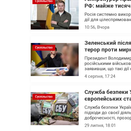
Суспільство
РФ: майже тисяча
Росія системно викор
дії для цілеспрямова
10:56
, Вчора
Зеленський після
Суспільство
терор проти мирн
Президент Володимир
російськими військов
заявивши, що такі дії
4 серпня, 17:24
Служба безпеки 
Суспільство
європейських ст
Служба безпеки Украї
підходи до своєї діял
доброчесності, прозо
29 липня, 18:01