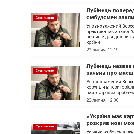
Лубінець поперед
омбудсмен заклик
Суспільство
Уповноважений Верхо
практика так званої "
не лише для довіри с
країни.
22 липня, 13:19
Лубінець назвав
Суспільство
заявив про масшт
Уповноважений Верхо
корупція в територіа
найгостріших проблем
22 липня, 12:30
«Україна має ка
розкрив нові мож
Суспільство
Українські безекіпажн