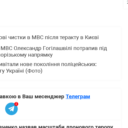
ві чистки в МВС після теракту в Києві
 МВС Олександр Гогілашвілі потрапив під
порізькому напрямку
ривітали нове покоління поліцейських:
у Україні (Фото)
ставкою в Ваш месенджер
Телеграм
2
вченко назвав масштаби дронового терору