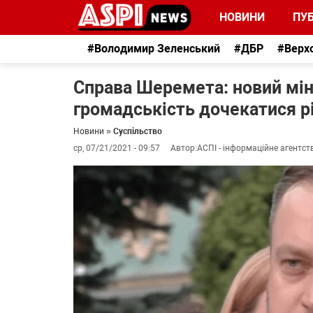
НОВИНИ
ПУБ
#Володимир Зеленський
#ДБР
#Верх
Справа Шеремета: новий мі
громадськість дочекатися р
Новини
»
Суспільство
ср, 07/21/2021 - 09:57
Автор:
АСПІ - інформаційне агентст