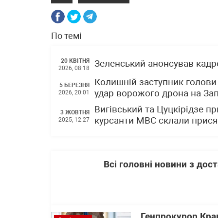
По темі
20 КВІТНЯ
Зеленський анонсував кадро
2026, 08:18
Колишній заступник голови
5 БЕРЕЗНЯ
удар ворожого дрона на За
2026, 20:01
Вигівський та Цуцкірідзе п
3 ЖОВТНЯ
курсанти МВС склали присяг
2025, 12:27
Всі головні новини з до
Генпрокурор Кра