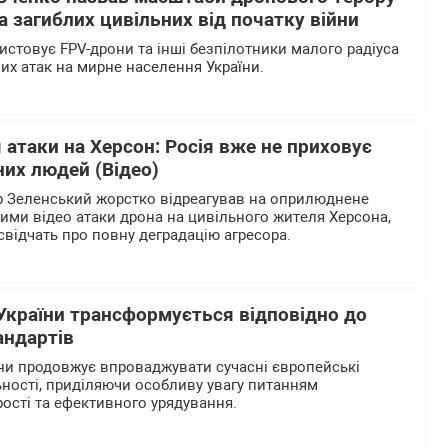
 загиблих цивільних від початку війни
истовує FPV-дрони та інші безпілотники малого радіуса
них атак на мирне населення України.
 атаки на Херсон: Росія вже не приховує
их людей (Відео)
 Зеленський жорстко відреагував на оприлюднене
ими відео атаки дрона на цивільного жителя Херсона,
 свідчать про повну деградацію агресора.
України трансформується відповідно до
андартів
ни продовжує впроваджувати сучасні європейські
ьності, приділяючи особливу увагу питанням
рості та ефективного урядування.