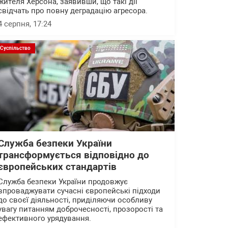
жителя Херсона, заявивши, що такі дії
свідчать про повну деградацію агресора.
4 серпня, 17:24
Суспільство
Служба безпеки України
трансформується відповідно до
європейських стандартів
Служба безпеки України продовжує
впроваджувати сучасні європейські підходи
до своєї діяльності, приділяючи особливу
увагу питанням доброчесності, прозорості та
ефективного урядування.