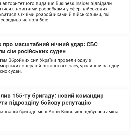
 авторитетного видання Business Insider відвідали
итися з новітніми розробками у сфері військових
уватися з їхніми розробниками й військовими, які
осередньо на полі бою.
 про масштабний нічний удар: СБС
и сім російських суден
тем Збройних сил України провели одну з
морських операцій останнього часу, уразивши за одну
ьких суден.
олив 155-ту бригаду: новий командир
ти підрозділу бойову репутацію
ізованій бригаді імені Анни Київської відбулася зміна