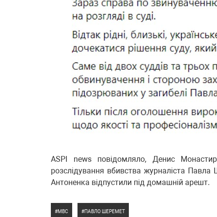
ASPI news повідомляло, Денис Монасти
розслідування вбивства журналіста Павла
Антоненка відпустили під домашній арешт.
МВС
ПАВЛО ШЕРЕМЕТ