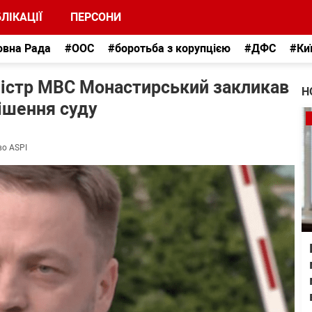
ЛІКАЦІЇ
ПЕРСОНИ
овна Рада
#ООС
#боротьба з корупцією
#ДФС
#Ки
ністр МВС Монастирський закликав
Н
ішення суду
во ASPI