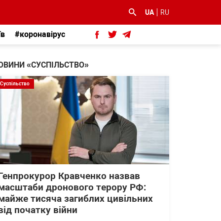
UA
RU
їв
#коронавірус
ОВИНИ «СУСПІЛЬСТВО»
Суспільство
Генпрокурор Кравченко назвав
масштаби дронового терору РФ:
майже тисяча загиблих цивільних
від початку війни