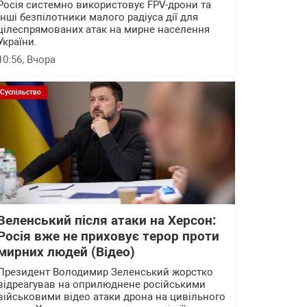
Росія системно використовує FPV-дрони та
інші безпілотники малого радіуса дії для
цілеспрямованих атак на мирне населення
України.
10:56
, Вчора
Суспільство
Зеленський після атаки на Херсон:
Росія вже не приховує терор проти
мирних людей (Відео)
Президент Володимир Зеленський жорстко
відреагував на оприлюднене російськими
військовими відео атаки дрона на цивільного