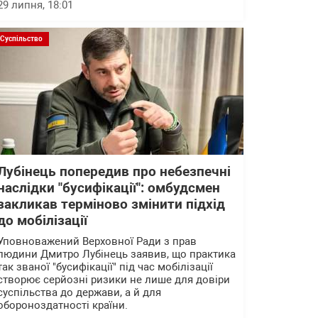
29 липня, 18:01
Суспільство
Лубінець попередив про небезпечні
наслідки "бусифікації": омбудсмен
закликав терміново змінити підхід
до мобілізації
Уповноважений Верховної Ради з прав
людини Дмитро Лубінець заявив, що практика
так званої "бусифікації" під час мобілізації
створює серйозні ризики не лише для довіри
суспільства до держави, а й для
обороноздатності країни.