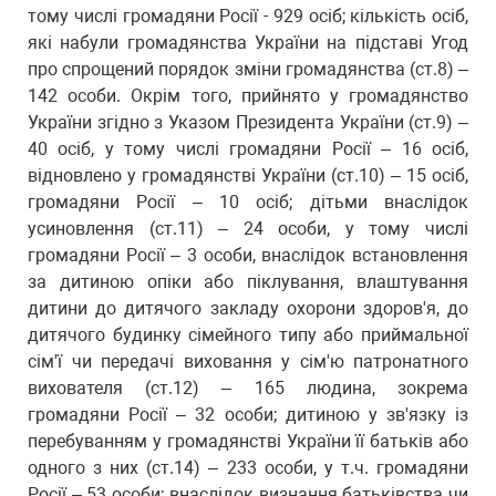
тому числі громадяни Росії - 929 осіб; кількість осіб,
які набули громадянства України на підставі Угод
про спрощений порядок зміни громадянства (ст.8) –
142 особи. Окрім того, прийнято у громадянство
України згідно з Указом Президента України (ст.9) –
40 осіб, у тому числі громадяни Росії – 16 осіб,
відновлено у громадянстві України (ст.10) – 15 осіб,
громадяни Росії – 10 осіб; дітьми внаслідок
усиновлення (ст.11) – 24 особи, у тому числі
громадяни Росії – 3 особи, внаслідок встановлення
за дитиною опіки або піклування, влаштування
дитини до дитячого закладу охорони здоров'я, до
дитячого будинку сімейного типу або приймальної
сім'ї чи передачі виховання у сім'ю патронатного
вихователя (ст.12) – 165 людина, зокрема
громадяни Росії – 32 особи; дитиною у зв'язку із
перебуванням у громадянстві України її батьків або
одного з них (ст.14) – 233 особи, у т.ч. громадяни
Росії – 53 особи; внаслідок визнання батьківства чи