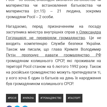
материнства чи встановлення батьківства чи
материнства (ст.15) – 21 людина, зокрема
громадяни Росії – 2 особи.
Нагадаємо, перед призначенням на посаду
заступника міністра внутрішніх справ
у Олександра
Гогілашвілі не перевіряли громадянство
. Це не
входить компетенцію Служби безпеки України.
Також ми писали, що глава Кремля Володимир
Путін пропонує давати громадянство РФ
громадянам колишнього СРСР, які проживали на
території Росії станом на 6 лютого 1992 року. Також
на російське громадянство можуть претендувати ті,
у кого хоча б один із батьків на день їх народження
був громадянином колишнього СРСР.
РОСІЯ
УКРАЇНА
ГРОМАДЯНСТВО
ПАСПОРТ