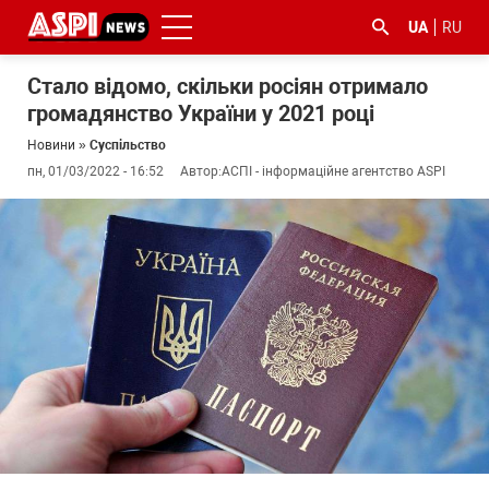
UA
RU
Стало відомо, скільки росіян отримало
громадянство України у 2021 році
Новини
»
Суспільство
пн, 01/03/2022 - 16:52
Автор:
АСПІ - інформаційне агентство ASPI
#ООС
#боротьба
#ДФС
#Київ
#коронавірус
з
корупцією