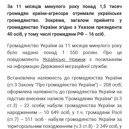
За 11 місяців минулого року понад 1,5 тисяч
громадян країни-агресора отримали українське
громадянство. Зокрема, загалом прийнято у
громадянство України згідно з Указом президента
40 осіб, у тому числі громадяни РФ – 16 осіб.
Громадянство України за 11 місяців минулого року
було надано понад 1 550 росіян. Про це
повідомляють
Українські Новини
з посиланням
на інформацію Державної міграційної служби.
Встановлена ​​належність до громадянства України
(ст.3 Закону "Про громадянство України") – 208 осіб;
оформлена належність до громадянства України на
підставі внесених написів "Громадянин України" (п.3
ст.3) – 22 особи; набули громадянства України за
народженням – 10 649 осіб, у т.ч. громадяни Росії
(ст.7) – 511 осіб - набули громадянство України за
територіальним походженням (ч.3 ст.8) - 2 349 осіб, у