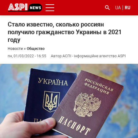
UA
RU
Стало известно, сколько россиян
получило гражданство Украины в 2021
году
Новости
»
Общество
пн, 01/03/2022 - 16:55
Автор:
АСПІ - інформаційне агентство ASPI
#ООС
#боротьба
#гфс
#Киев
#коронавірус
з
корупцією