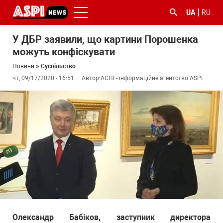
UA
RU
У ДБР заявили, що картини Порошенка
можуть конфіскувати
Новини
»
Суспільство
чт, 09/17/2020 - 16:51
Автор:
АСПІ - інформаційне агентство ASPI
#ООС
#боротьба
#ДФС
#Київ
#коронавірус
з
корупцією
Олександр Бабіков, заступник директора