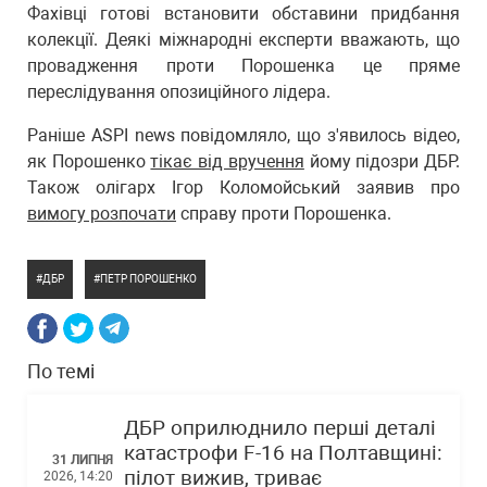
Фахівці готові встановити обставини придбання
колекції. Деякі міжнародні експерти вважають, що
провадження проти Порошенка це пряме
переслідування опозиційного лідера.
Раніше ASPI news повідомляло, що з'явилось відео,
як Порошенко
тікає від вручення
йому підозри ДБР.
Також олігарх Ігор Коломойський заявив про
вимогу розпочати
справу проти Порошенка.
ДБР
ПЕТР ПОРОШЕНКО
По темі
ДБР оприлюднило перші деталі
катастрофи F-16 на Полтавщині:
31 ЛИПНЯ
пілот вижив, триває
2026, 14:20