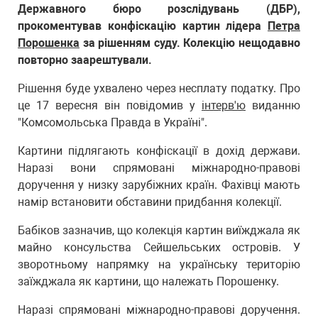
Державного бюро розслідувань (ДБР),
прокоментував конфіскацію картин лідера
Петра
Порошенка
за рішенням суду. Колекцію нещодавно
повторно заарештували.
Рішення буде ухвалено через несплату податку. Про
це 17 вересня він повідомив у
інтерв'ю
виданню
"Комсомольська Правда в Україні".
Картини підлягають конфіскації в дохід держави.
Наразі вони спрямовані міжнародно-правові
доручення у низку зарубіжних країн. Фахівці мають
намір встановити обставини придбання колекції.
Бабіков зазначив, що колекція картин виїжджала як
майно консульства Сейшельських островів. У
зворотньому напрямку на українську територію
заїжджала як картини, що належать Порошенку.
Наразі спрямовані міжнародно-правові доручення.