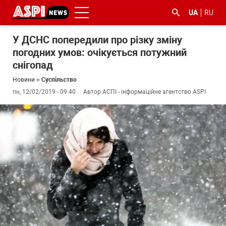
UA
RU
У ДСНС попередили про різку зміну
погодних умов: очікується потужний
снігопад
Новини
»
Суспільство
пн, 12/02/2019 - 09:40
Автор:
АСПІ - інформаційне агентство ASPI
#ООС
#боротьба
#ДФС
#Київ
#коронавірус
з
корупцією