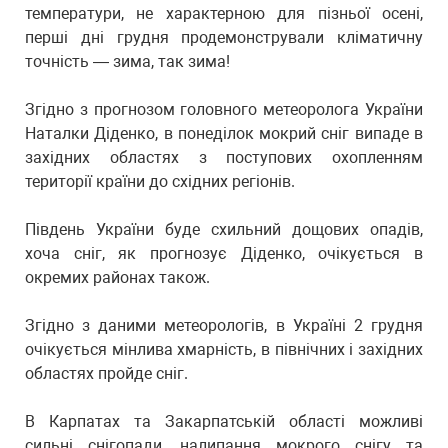
температури, не характерною для пізньої осені,
перші дні грудня продемонстрували кліматичну
точність — зима, так зима!
Згідно з прогнозом головного метеоролога України
Наталки Діденко, в понеділок мокрий сніг випаде в
західних областях з поступових охопленням
території країни до східних регіонів.
Південь України буде схильний дощових опадів,
хоча сніг, як прогнозує Діденко, очікується в
окремих районах також.
Згідно з даними метеорологів, в Україні 2 грудня
очікується мінлива хмарність, в північних і західних
областях пройде сніг.
В Карпатах та Закарпатській області можливі
сильні снігопади, налипання мокрого снігу та