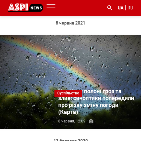
UA
RU
8 червня 2021
#ООС
#боротьба
#ДФС
#Київ
#коронавірус
з
корупцією
Україна у полоні гроз та
Суспільство
злив: синоптики попередили
про різку зміну погоди
(Карта)
8 червня, 12:09