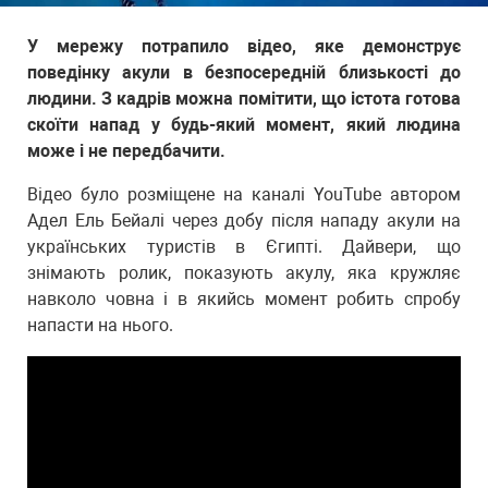
У мережу потрапило відео, яке демонструє
поведінку акули в безпосередній близькості до
людини. З кадрів можна помітити, що істота готова
скоїти напад у будь-який момент, який людина
може і не передбачити.
Відео було розміщене на каналі YouTube автором
Адел Ель Бейалі через добу після нападу акули на
українських туристів в Єгипті. Дайвери, що
знімають ролик, показують акулу, яка кружляє
навколо човна і в якийсь момент робить спробу
напасти на нього.