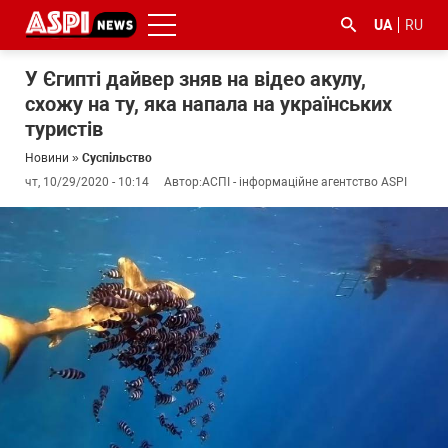
UA
RU
У Єгипті дайвер зняв на відео акулу,
схожу на ту, яка напала на українських
туристів
Новини
»
Суспільство
чт, 10/29/2020 - 10:14
Автор:
АСПІ - інформаційне агентство ASPI
#ООС
#боротьба
#ДФС
#Київ
#коронавірус
з
корупцією