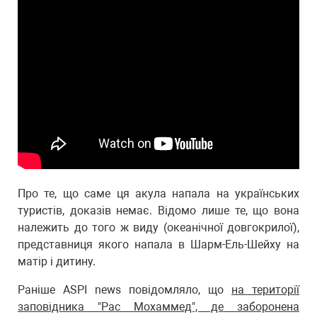
Про те, що саме ця акула напала на українських
туристів, доказів немає. Відомо лише те, що вона
належить до того ж виду (океанічної довгокрилої),
представниця якого напала в Шарм-Ель-Шейху на
матір і дитину.
Раніше ASPI news повідомляло, що
на території
заповідника "Рас Мохаммед", де заборонена