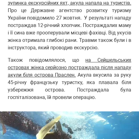
зупинка екскурсійних яхт, акула напала на туристів.
Про це Державне агентство розвитку туризму
України повідомило 27 жовтня. У результаті нападу
постраждав 12-річний хлопчик. Постраждалих маму
і її сина вже прооперували місцеві фахівці. Від укусів
жінка отримала глибокі рани. Травми також були і в
інструктора, який проводив екскурсію.
Також повідомлялося, що
на Сейшельських
островах жінка серйозно постраждала після нападу
акули біля острова Праслен.
Акула вкусила за руку
45-річну французьку туристку, яка плавала біля
узбережжя острова. Постраждала була
госпіталізована, їй провели операцію.