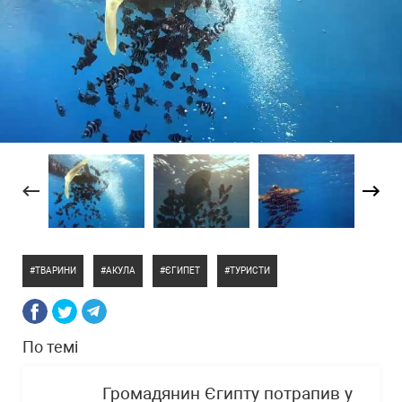
ТВАРИНИ
АКУЛА
ЄГИПЕТ
ТУРИСТИ
По темі
Громадянин Єгипту потрапив у