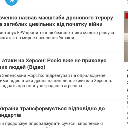
вченко назвав масштаби дронового терору
 загиблих цивільних від початку війни
истовує FPV-дрони та інші безпілотники малого радіуса
них атак на мирне населення України.
 атаки на Херсон: Росія вже не приховує
их людей (Відео)
 Зеленський жорстко відреагував на оприлюднене
ими відео атаки дрона на цивільного жителя Херсона,
 свідчать про повну деградацію агресора.
України трансформується відповідно до
андартів
ни продовжує впроваджувати сучасні європейські