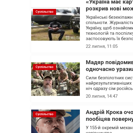
«Україна має ка
розкрив нові мож
Суспільство
Українські безекіпажн
спільноти. Журналісти
Україну, щоб ознайом
технологій та поспілк
застосовують їх безп
22 липня, 11:05
Мадяр повідомив
Суспільство
одночасно уразил
Сили безпілотних сис
найрезультативніших 
ніч одразу сім російс
20 липня, 14:47
Андрій Крока оч
Суспільство
пообіцяв поверну
У 155-й окремій механ