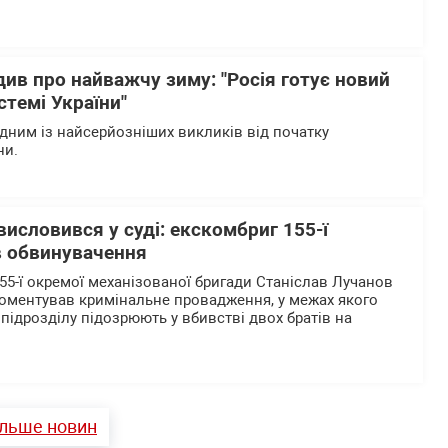
ив про найважчу зиму: "Росія готує новий
стемі України"
одним із найсерйозніших викликів від початку
ни.
исловився у суді: екскомбриг 155-ї
в обвинувачення
5-ї окремої механізованої бригади Станіслав Лучанов
оментував кримінальне провадження, у межах якого
підрозділу підозрюють у вбивстві двох братів на
ільше новин