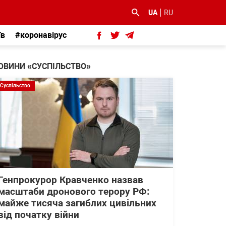
UA
RU
їв
#коронавірус
ОВИНИ «СУСПІЛЬСТВО»
Суспільство
Генпрокурор Кравченко назвав
масштаби дронового терору РФ:
майже тисяча загиблих цивільних
від початку війни