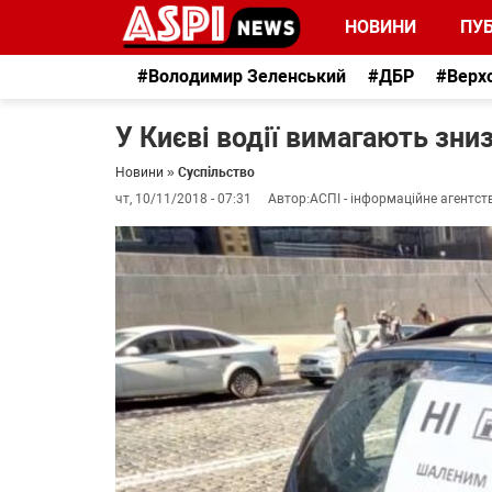
НОВИНИ
ПУБ
#Володимир Зеленський
#ДБР
#Верх
У Києві водії вимагають зни
Новини
»
Суспільство
чт, 10/11/2018 - 07:31
Автор:
АСПІ - інформаційне агентст