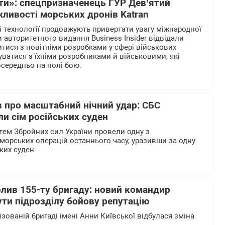
рти»: спецпризначенець ГУР Дев’ятий
ливості морських дронів Katran
і технології продовжують привертати увагу міжнародної
 авторитетного видання Business Insider відвідали
итися з новітніми розробками у сфері військових
уватися з їхніми розробниками й військовими, які
осередньо на полі бою.
 про масштабний нічний удар: СБС
и сім російських суден
тем Збройних сил України провели одну з
морських операцій останнього часу, уразивши за одну
ьких суден.
олив 155-ту бригаду: новий командир
ти підрозділу бойову репутацію
ізованій бригаді імені Анни Київської відбулася зміна