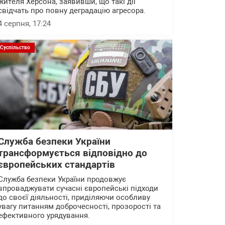
жителя Херсона, заявивши, що такі дії
свідчать про повну деградацію агресора.
4 серпня, 17:24
Суспільство
Служба безпеки України
трансформується відповідно до
європейських стандартів
Служба безпеки України продовжує
впроваджувати сучасні європейські підходи
до своєї діяльності, приділяючи особливу
увагу питанням доброчесності, прозорості та
ефективного урядування.