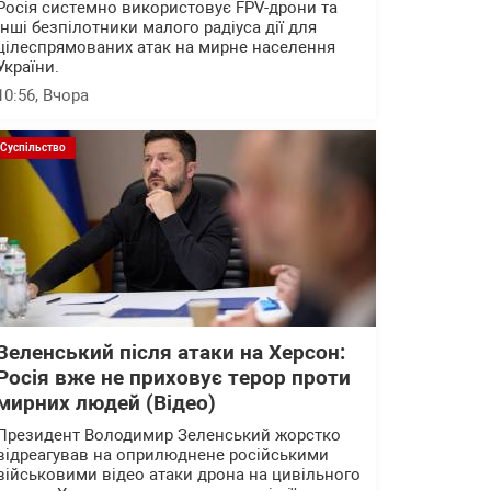
Росія системно використовує FPV-дрони та
інші безпілотники малого радіуса дії для
цілеспрямованих атак на мирне населення
України.
10:56
, Вчора
Суспільство
Зеленський після атаки на Херсон:
Росія вже не приховує терор проти
мирних людей (Відео)
Президент Володимир Зеленський жорстко
відреагував на оприлюднене російськими
військовими відео атаки дрона на цивільного