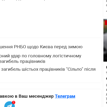
ішення РНБО щодо Києва перед зимою
рний удар по головному логістичному
 загибель працівників
загибель шістьох працівників "Сільпо" після
ставкою в Ваш месенджер
Телеграм
2