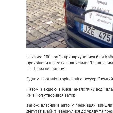
Близько 100 водіїв припаркувалися біля Каб
прикріпили плакати з написами: "Ні шаленим 
Ні! Цінам на пальне".
Одним з організаторів акції є всеукраїнськи
Разом з акцією в Києві аналогічну водії вл
Київ-Чоп утворився затор.
Також власники авто у Чернівцях вийшли 
депутатів, аби ті звернулися до уряду та пр