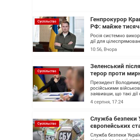
Генпрокурор Кра
Суспільство
РФ: майже тисяча
Росія системно викор
дії для цілеспрямова
10:56
, Вчора
Зеленський після
Суспільство
терор проти мирн
Президент Володимир
російськими військов
заявивши, що такі дії
4 серпня, 17:24
Служба безпеки 
Суспільство
європейських ст
Служба безпеки Украї