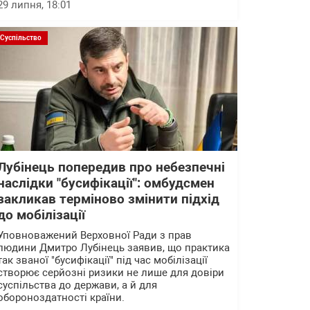
29 липня, 18:01
Суспільство
Лубінець попередив про небезпечні
наслідки "бусифікації": омбудсмен
закликав терміново змінити підхід
до мобілізації
Уповноважений Верховної Ради з прав
людини Дмитро Лубінець заявив, що практика
так званої "бусифікації" під час мобілізації
створює серйозні ризики не лише для довіри
суспільства до держави, а й для
обороноздатності країни.