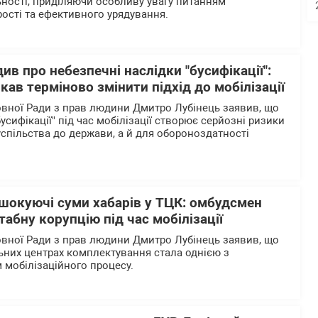
ьності, приділяючи особливу увагу питанням
рості та ефективного урядування.
ив про небезпечні наслідки "бусифікації":
ав терміново змінити підхід до мобілізації
вної Ради з прав людини Дмитро Лубінець заявив, що
бусифікації" під час мобілізації створює серйозні ризики
успільства до держави, а й для обороноздатності
 шокуючі суми хабарів у ТЦК: омбудсмен
абну корупцію під час мобілізації
вної Ради з прав людини Дмитро Лубінець заявив, що
льних центрах комплектування стала однією з
 мобілізаційного процесу.