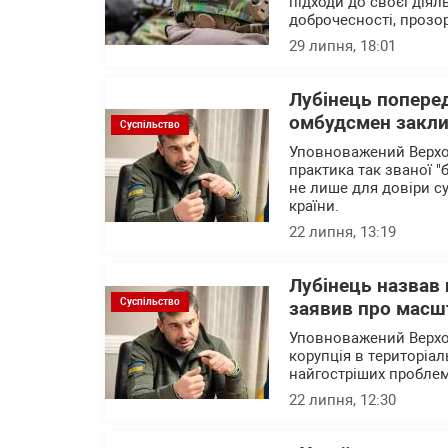
підходи до своєї діял
доброчесності, прозо
29 липня, 18:01
Лубінець поперед
омбудсмен заклик
Суспільство
Уповноважений Верхо
практика так званої "
не лише для довіри с
країни.
22 липня, 13:19
Лубінець назвав
Суспільство
заявив про масшт
Уповноважений Верхо
корупція в територіа
найгостріших проблем
22 липня, 12:30