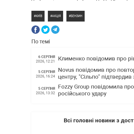
КИЇВ
АКЦІЯ
БЕНЗИН
По темі
6 СЕРПНЯ
Клименко повідомив про р
2026, 12:21
Novus повідомив про повто
5 СЕРПНЯ
центру, "Сільпо" підтвердив
2026, 16:24
Fozzy Group повідомила про 
5 СЕРПНЯ
російського удару
2026, 13:32
Всі головні новини з до