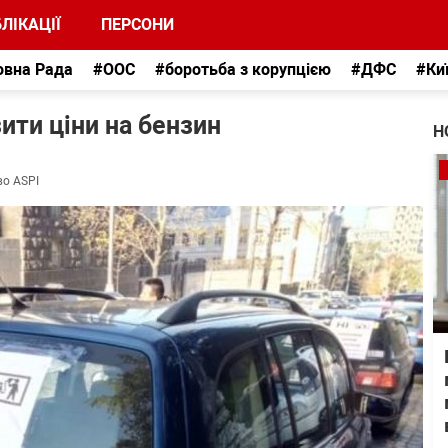
ЛІКАЦІЇ
ПЕРСОНИ
овна Рада
#ООС
#боротьба з корупцією
#ДФС
#Ки
зити ціни на бензин
Н
во ASPI