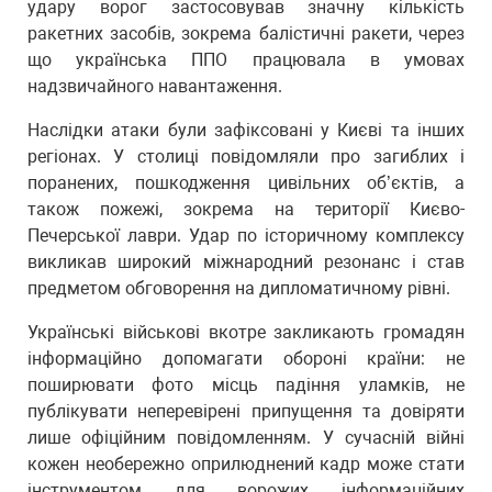
удару ворог застосовував значну кількість
ракетних засобів, зокрема балістичні ракети, через
що українська ППО працювала в умовах
надзвичайного навантаження.
Наслідки атаки були зафіксовані у Києві та інших
регіонах. У столиці повідомляли про загиблих і
поранених, пошкодження цивільних об’єктів, а
також пожежі, зокрема на території Києво-
Печерської лаври. Удар по історичному комплексу
викликав широкий міжнародний резонанс і став
предметом обговорення на дипломатичному рівні.
Українські військові вкотре закликають громадян
інформаційно допомагати обороні країни: не
поширювати фото місць падіння уламків, не
публікувати неперевірені припущення та довіряти
лише офіційним повідомленням. У сучасній війні
кожен необережно оприлюднений кадр може стати
інструментом для ворожих інформаційних