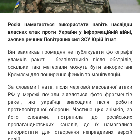
Росія намагається використати навіть наслідки
власних атак проти України у інформаційній війні,
заявив речник Повітряних сил ЗСУ Юрій Ігнат.
Він закликав громадян не публікувати фотографії
уламків ракет і безпілотників після обстрілів,
оскільки такі матеріали можуть бути використані
Кремлем для поширення фейків та маніпуляцій.
За словами Ігната, після чергової масованої атаки
РФ у мережі почали з’являтися фото фрагментів
ракет, які українці знаходили після роботи
протиповітряної оборони. Частина цих знімків, за
його словами, потрапила до російських
пропагандистських каналів, де їх намагалися
використати для створення неправдивих версій
подій.