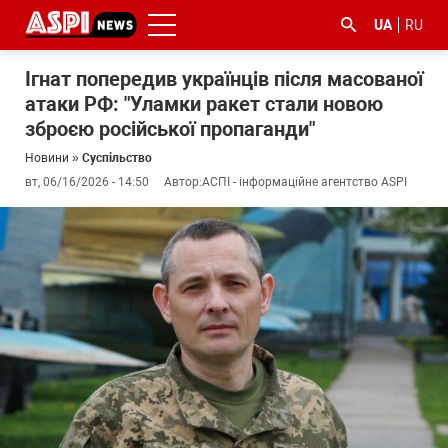
UA
RU
Ігнат попередив українців після масованої
атаки РФ: "Уламки ракет стали новою
зброєю російської пропаганди"
Новини
»
Суспільство
вт, 06/16/2026 - 14:50
Автор:
АСПІ - інформаційне агентство ASPI
#ООС
#боротьба
#ДФС
#Київ
#коронавірус
з
корупцією