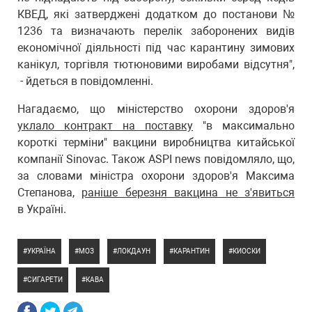
КВЕД, які затверджені додатком до постанови №
1236 та визначають перелік заборонених видів
економічної діяльності під час карантину зимових
канікул, торгівля тютюновими виробами відсутня",
- йдеться в повідомленні.
Нагадаємо, що міністерство охорони здоров'я
уклало контракт на поставку
"в максимально
короткі терміни" вакцини виробництва китайської
компанії Sinovac. Також ASPI news повідомляло, що,
за словами міністра охорони здоров'я Максима
Степанова,
раніше березня вакцина не з'явиться
в Україні.
УКРАЇНА
МОЗ
ЛОКДАУН
КАРАНТИН
КИОСКИ
СИГАРЕТИ
КАВА