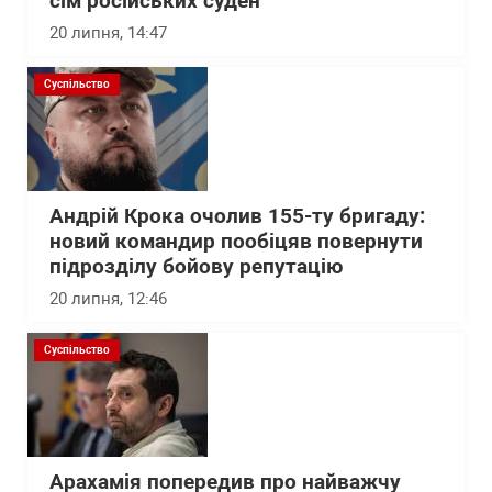
сім російських суден
20 липня, 14:47
Суспільство
Андрій Крока очолив 155-ту бригаду:
новий командир пообіцяв повернути
підрозділу бойову репутацію
20 липня, 12:46
Суспільство
Арахамія попередив про найважчу