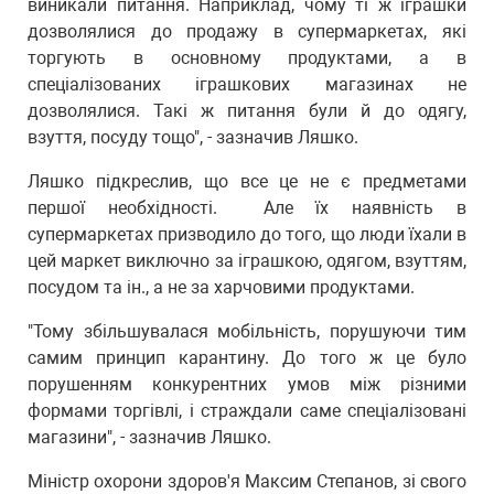
виникали питання. Наприклад, чому ті ж іграшки
дозволялися до продажу в супермаркетах, які
торгують в основному продуктами, а в
спеціалізованих іграшкових магазинах не
дозволялися. Такі ж питання були й до одягу,
взуття, посуду тощо", - зазначив Ляшко.
Ляшко підкреслив, що все це не є предметами
першої необхідності. Але їх наявність в
супермаркетах призводило до того, що люди їхали в
цей маркет виключно за іграшкою, одягом, взуттям,
посудом та ін., а не за харчовими продуктами.
"Тому збільшувалася мобільність, порушуючи тим
самим принцип карантину. До того ж це було
порушенням конкурентних умов між різними
формами торгівлі, і страждали саме спеціалізовані
магазини", - зазначив Ляшко.
Міністр охорони здоров'я Максим Степанов, зі свого