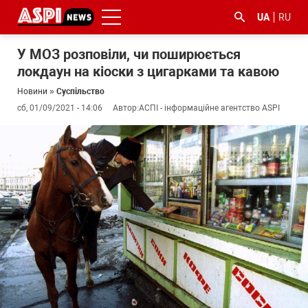
UA
RU
У МОЗ розповіли, чи поширюється
локдаун на кіоски з цигарками та кавою
Новини
»
Суспільство
сб, 01/09/2021 - 14:06
Автор:
АСПІ - інформаційне агентство ASPI
#ООС
#боротьба
#ДФС
#Київ
#коронавірус
з
корупцією