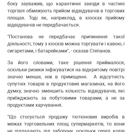
боку зауважив, що карантинні заходи в частині
торгівлі обмежують прийом відвідувачів в торгових
площах. Тоді як, наприклад, в кіосках прийому
відвідувачів не передбачається.
"Постанова не передбачає припинення такої
діяльності, тому з кіосків можна торгувати і кавою, і
сигаретами, і батарейками", - сказав Степанов.
За його словами, таке рішення приймалося,
оскільки ризики інфікуватися на відкритому повітрі
значно менше, ніж в приміщенні. А відсутність
супутніх товарів в продуктових магазинах, на його
думку, значно зменшить кількість відвідувачів, які
приїжджають за побутовими товарами, а не за
продуктами харчування.
"Що стосується продажу тютюнових виробів в
межах торговельних площ супермаркетів, то вони
не підпадають під заборону, оскільки серед кодів