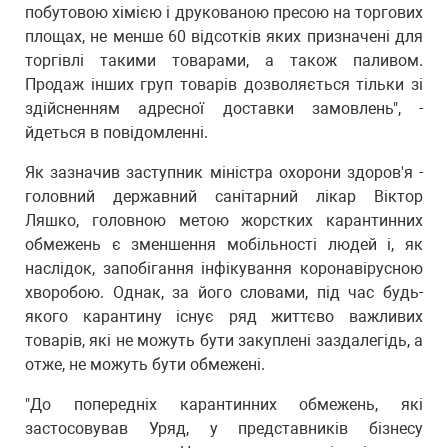
побутовою хімією і друкованою пресою на торгових
площах, не менше 60 відсотків яких призначені для
торгівлі такими товарами, а також паливом.
Продаж інших груп товарів дозволяється тільки зі
здійсненням адресної доставки замовлень", -
йдеться в повідомленні.
Як зазначив заступник міністра охорони здоров'я -
головний державний санітарний лікар Віктор
Ляшко, головною метою жорстких карантинних
обмежень є зменшення мобільності людей і, як
наслідок, запобігання інфікування коронавірусною
хворобою. Однак, за його словами, під час будь-
якого карантину існує ряд життєво важливих
товарів, які не можуть бути закуплені заздалегідь, а
отже, не можуть бути обмежені.
"До попередніх карантинних обмежень, які
застосовував Уряд, у представників бізнесу