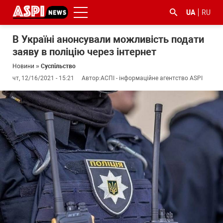
UA
RU
В Україні анонсували можливість подати
заяву в поліцію через інтернет
Новини
»
Суспільство
чт, 12/16/2021 - 15:21
Автор:
АСПІ - інформаційне агентство ASPI
#ООС
#боротьба
#ДФС
#Київ
#коронавірус
з
корупцією