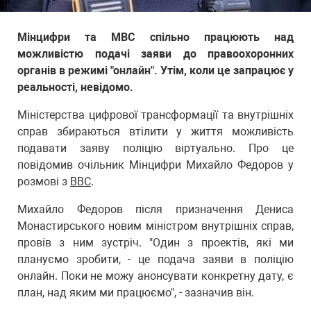
Мінцифри та МВС спільно працюють над
можливістю подачі заяви до правоохоронних
органів в режимі "онлайн". Утім, коли це запрацює у
реальності, невідомо.
Міністерства цифрової трансформації та внутрішніх
справ збираються втілити у життя можливість
подавати заяву поліцію віртуально. Про це
повідомив очільник Мінцифри Михайло Федоров у
розмові з
BBC
.
Михайло Федоров після призначення Дениса
Монастирського новим міністром внутрішніх справ,
провів з ним зустріч. "Один з проектів, які ми
плануємо зробити, - це подача заяви в поліцію
онлайн. Поки не можу анонсувати конкретну дату, є
план, над яким ми працюємо", - зазначив він.