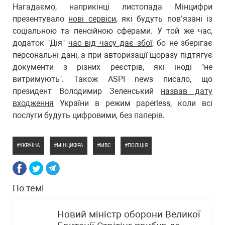
Нагадаємо, наприкінці листопада Мінцифри
презентувало
нові сервіси
, які будуть пов’язані із
соціальною та пенсійною сферами. У той же час,
додаток "Дія"
час від часу дає збої
, бо не зберігає
персональні дані, а при авторизації щоразу підтягує
документи з різних реєстрів, які іноді "не
витримують". Також ASPI news писало, що
президент Володимир Зеленський
назвав дату
входження
України в режим paperless, коли всі
послуги будуть цифровими, без паперів.
УКРАЇНА
МІНЦИФРА
МВС
ПОЛІЦІЯ
По темі
Новий міністр оборони Великої