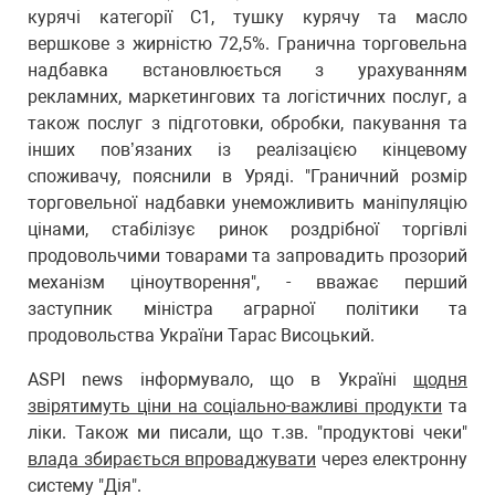
курячі категорії С1, тушку курячу та масло
вершкове з жирністю 72,5%. Гранична торговельна
надбавка встановлюється з урахуванням
рекламних, маркетингових та логістичних послуг, а
також послуг з підготовки, обробки, пакування та
інших пов’язаних із реалізацією кінцевому
споживачу, пояснили в Уряді. "Граничний розмір
торговельної надбавки унеможливить маніпуляцію
цінами, стабілізує ринок роздрібної торгівлі
продовольчими товарами та запровадить прозорий
механізм ціноутворення", - вважає перший
заступник міністра аграрної політики та
продовольства України Тарас Висоцький.
ASPI news інформувало, що в Україні
щодня
звірятимуть ціни на соціально-важливі продукти
та
ліки. Також ми писали, що т.зв. "продуктові чеки"
влада збирається впроваджувати
через електронну
систему "Дія".