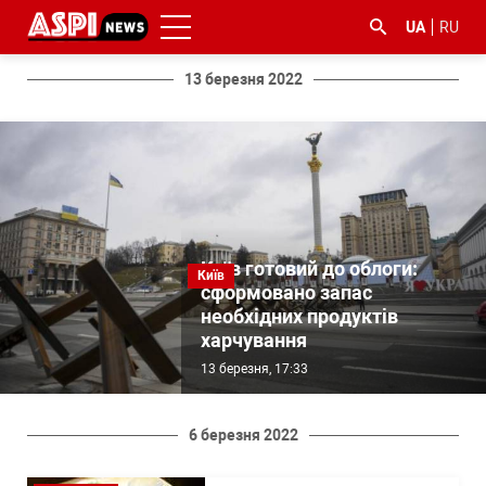
UA
RU
13 березня 2022
#ООС
#боротьба
#ДФС
#Київ
#коронавірус
з
Київ готовий до облоги:
Київ
корупцією
сформовано запас
необхідних продуктів
харчування
13 березня, 17:33
6 березня 2022