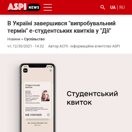
UA
RU
В Україні завершився "випробувальний
термін" е-студентських квитків у "Дії"
Новини
»
Суспільство
чт, 12/30/2021 - 14:32
Автор:
АСПІ - інформаційне агентство ASPI
#ООС
#боротьба
#ДФС
#Київ
#коронавірус
з
корупцією