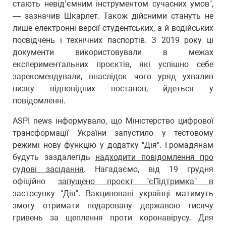
стають невід’ємним інструментом сучасних умов",
— зазначив Шкарлет. Також дійсними стануть не
лише електронні версії студентських, а й водійських
посвідчень і технічних паспортів. З 2019 року ці
документи використовували в межах
експериментальних проєктів, які успішно себе
зарекомендували, внаслідок чого уряд ухвалив
низку відповідних постанов, йдеться у
повідомленні.
ASPI news інформувало, що Міністерство цифрової
трансформації України запустило у тестовому
режимі нову функцію у додатку "Дія". Громадянам
будуть заздалегідь
надходити повідомлення про
судові засідання
. Нагадаємо, від 19 грудня
офіційно
запущено проєкт "єПідтримка" в
застосунку "Дія"
. Вакциновані українці матимуть
змогу отримати подаровану державою тисячу
гривень за щеплення проти коронавірусу. Для