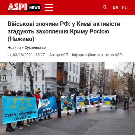
UA
RU
Військові злочини РФ: у Києві активісти
згадують захоплення Криму Росією
(Наживо)
Новини
»
Суспільство
чт, 03/18/2021 - 18:27
Автор:
АСПІ - інформаційне агентство ASPI
#ООС
#боротьба
#ДФС
#Київ
#коронавірус
з
корупцією