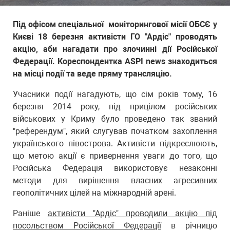
Під офісом спеціальної моніторингової місії ОБСЄ у
Києві 18 березня активісти ГО "Ардіс" проводять
акцію, аби нагадати про злочинні дії Російської
Федерації. Кореспондентка ASPI news знаходиться
на місці події та веде пряму трансляцію.
Учасники події нагадують, що сім років тому, 16
березня 2014 року, під прицілом російських
військових у Криму було проведено так званий
"референдум", який слугував початком захоплення
українського півострова. Активісти підкреслюють,
що метою акції є привернення уваги до того, що
Російська Федерація використовує незаконні
методи для вирішення власних агресивних
геополітичних цілей на міжнародній арені.
Раніше
активісти "Ардіс" проводили акцію під
посольством Російської Федерації
в річницю