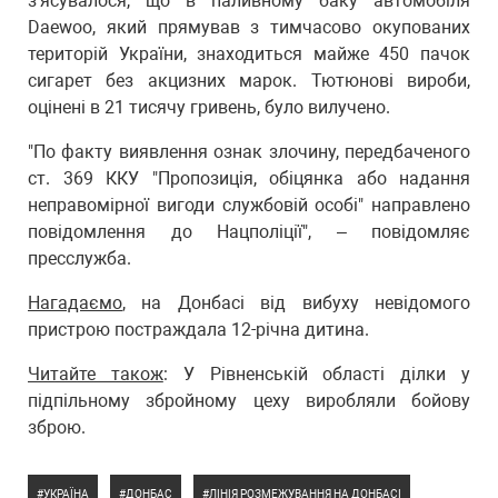
з'ясувалося, що в паливному баку автомобіля
Daewoo, який прямував з тимчасово окупованих
територій України, знаходиться майже 450 пачок
сигарет без акцизних марок. Тютюнові вироби,
оцінені в 21 тисячу гривень, було вилучено.
"По факту виявлення ознак злочину, передбаченого
ст. 369 ККУ "Пропозиція, обіцянка або надання
неправомірної вигоди службовій особі" направлено
повідомлення до Нацполіції", – повідомляє
пресслужба.
Нагадаємо
, на Донбасі від вибуху невідомого
пристрою постраждала 12-річна дитина.
Читайте також
: У Рівненській області ділки у
підпільному збройному цеху виробляли бойову
зброю.
УКРАЇНА
ДОНБАС
ЛІНІЯ РОЗМЕЖУВАННЯ НА ДОНБАСІ