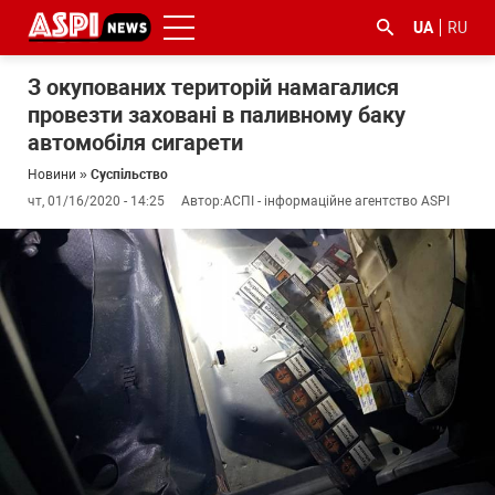
UA
RU
З окупованих територій намагалися
провезти заховані в паливному баку
автомобіля сигарети
Новини
»
Суспільство
чт, 01/16/2020 - 14:25
Автор:
АСПІ - інформаційне агентство ASPI
#ООС
#боротьба
#ДФС
#Київ
#коронавірус
з
корупцією