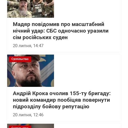
Мадяр повідомив про масштабний
нічний удар: СБС одночасно уразили
сім російських суден
20 липня, 14:47
Суспільство
Андрій Крока очолив 155-ту бригаду:
новий командир пообіцяв повернути
підрозділу бойову репутацію
20 липня, 12:46