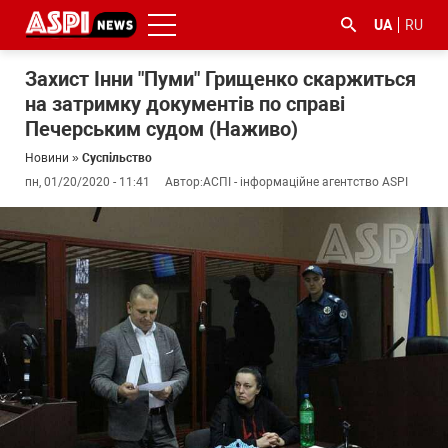
UA
RU
Захист Інни "Пуми" Грищенко скаржиться
на затримку документів по справі
Печерським судом (Наживо)
Новини
»
Суспільство
пн, 01/20/2020 - 11:41
Автор:
АСПІ - інформаційне агентство ASPI
#ООС
#боротьба
#ДФС
#Київ
#коронавірус
з
корупцією