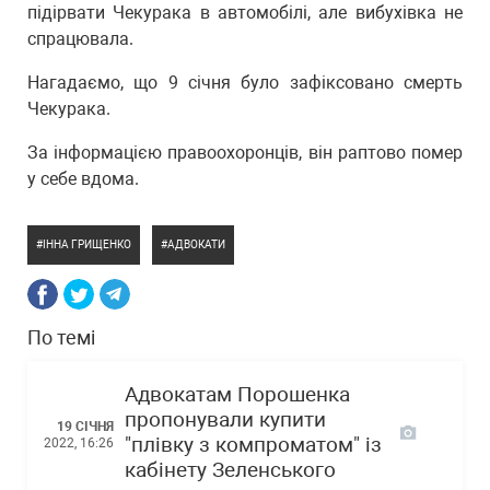
підірвати Чекурака в автомобілі, але вибухівка не
спрацювала.
Нагадаємо, що 9 січня було зафіксовано смерть
Чекурака.
За інформацією правоохоронців, він раптово помер
у себе вдома.
ІННА ГРИЩЕНКО
АДВОКАТИ
По темі
Адвокатам Порошенка
пропонували купити
19 СІЧНЯ
"плівку з компроматом" із
2022, 16:26
кабінету Зеленського