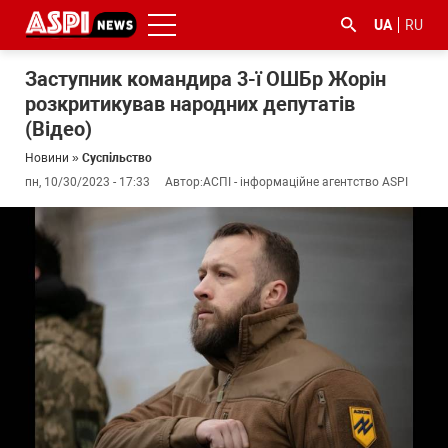
UA
RU
Заступник командира 3-ї ОШБр Жорін
розкритикував народних депутатів
(Відео)
Новини
»
Суспільство
пн, 10/30/2023 - 17:33
Автор:
АСПІ - інформаційне агентство ASPI
#ООС
#боротьба
#ДФС
#Київ
#коронавірус
з
корупцією