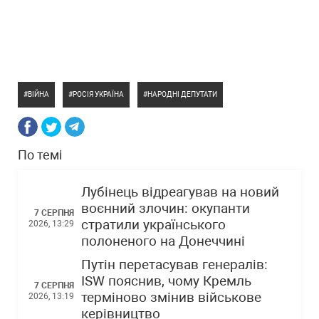
ВІЙНА
РОСІЯ УКРАЇНА
НАРОДНІ ДЕПУТАТИ
По темі
Лубінець відреагував на новий
воєнний злочин: окупанти
7 СЕРПНЯ
стратили українського
2026, 13:29
полоненого на Донеччині
Путін перетасував генералів:
ISW пояснив, чому Кремль
7 СЕРПНЯ
терміново змінив військове
2026, 13:19
керівництво