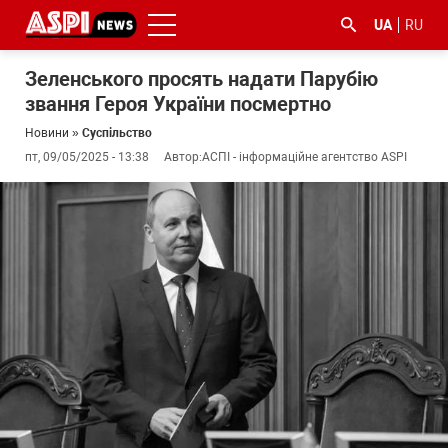
UA
RU
Зеленського просять надати Парубію
звання Героя України посмертно
Новини
»
Суспільство
пт, 09/05/2025 - 13:38
Автор:
АСПІ - інформаційне агентство ASPI
#ООС
#боротьба
#ДФС
#Київ
#коронавірус
з
корупцією