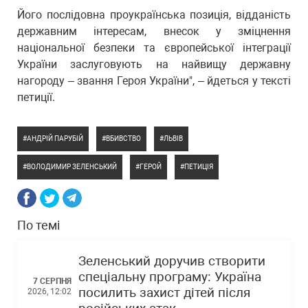
Його послідовна проукраїнська позиція, відданість
державним інтересам, внесок у зміцнення
національної безпеки та європейської інтеграції
України заслуговують на найвищу державну
нагороду – звання Героя України", – йдеться у тексті
петиції.
АНДРІЙ ПАРУБІЙ
ВБИВСТВО
ЛЬВІВ
ВОЛОДИМИР ЗЕЛЕНСЬКИЙ
ГЕРОЙ
ПЕТИЦІЯ
По темі
Зеленський доручив створити
спеціальну програму: Україна
7 СЕРПНЯ
посилить захист дітей після
2026, 12:02