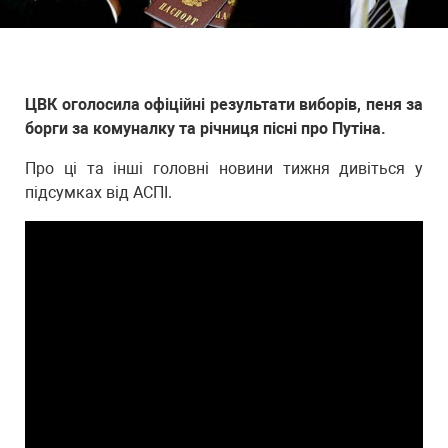
ЦВК оголосила офіційні результати виборів, пеня за
борги за комуналку та річниця пісні про Путіна.
Про ці та інші головні новини тижня дивіться у
підсумках від АСПІ.