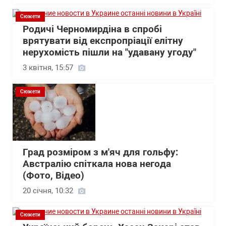
Сюжети
Родичі Черномирдіна в спробі
врятувати від експропріації елітну
нерухомість пішли на "удавану угоду"
3 квітня, 15:57
Сюжети
Град розміром з м'яч для гольфу:
Австралію спіткала нова негода
(Фото, Відео)
20 січня, 10:32
Сюжети