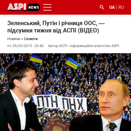
UA
RU
Зеленський, Путін і річниця ООС, —
підсумки тижня від АСПІ (ВІДЕО)
Новини
»
Сюжети
пт, 05/03/2019 - 20:48
Автор:
АСПІ - інформаційне агентство ASPI
#ООС
#боротьба
#ДФС
#Київ
#коронавірус
з
корупцією