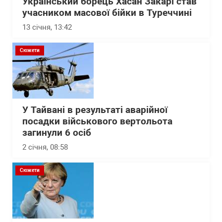
Український борець Хасан Закарі став
учасником масової бійки в Туреччині
13 січня, 13:42
Сюжети
У Тайвані в результаті аварійної
посадки військового вертольота
загинули 6 осіб
2 січня, 08:58
Сюжети