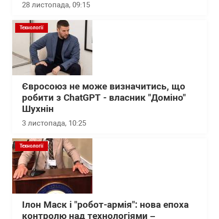
28 листопада, 09:15
Технології
Євросоюз не може визначитись, що
робити з ChatGPT - власник "Доміно"
Шухнін
3 листопада, 10:25
Технології
Ілон Маск і "робот-армія": нова епоха
контролю над технологіями –