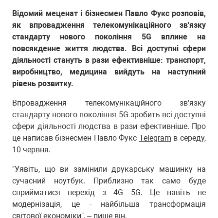
Відомий меценат і бізнесмен Павло Фукс розповів,
як впровадження телекомунікаційного зв'язку
стандарту нового покоління 5G вплине на
повсякденне життя людства. Всі доступні сфери
діяльності стануть в рази ефективніше: транспорт,
виробництво, медицина вийдуть на наступний
рівень розвитку.
Впровадження телекомунікаційного зв'язку
стандарту нового покоління 5G зробить всі доступні
сфери діяльності людства в рази ефективніше. Про
це написав бізнесмен Павло Фукс
Telegram
в середу,
10 червня.
"Уявіть, що ви замінили друкарську машинку на
сучасний ноутбук. Приблизно так само буде
сприйматися перехід з 4G 5G. Це навіть не
модернізація, це - найбільша трансформація
світової економіки", – пише він.