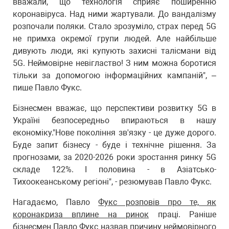
вважали, що технологія сприяє поширенню
коронавіруса. Над ними жартували. До вандалізму
розпочали поляки. Стало зрозуміло, страх перед 5G
не примха окремої групи людей. Але найбільше
дивують люди, які купують захисні талісмани від
5G. Неймовірне невігластво! З ним можна боротися
тільки за допомогою інформаційних кампаній", –
пише Павло Фукс.
Бізнесмен вважає, що перспективи розвитку 5G в
Україні безпосередньо впираються в нашу
економіку."Нове покоління зв'язку - це дуже дорого.
Буде запит бізнесу - буде і технічне рішення. За
прогнозами, за 2020-2026 роки зростання ринку 5G
складе 122%. І половина - в Азіатсько-
Тихоокеанському регіоні", - резюмував Павло Фукс.
Нагадаємо, Павло
Фукс розповів про те, як
коронакриза вплине на ринок
праці. Раніше
бізнесмен Павло
Фукс назвав причину неймовірного