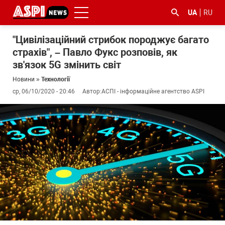
UA
RU
"Цивілізаційний стрибок породжує багато
страхів", – Павло Фукс розповів, як
зв'язок 5G змінить світ
Новини
»
Технології
ср, 06/10/2020 - 20:46
Автор:
АСПІ - інформаційне агентство ASPI
#ООС
#боротьба
#ДФС
#Київ
#коронавірус
з
корупцією