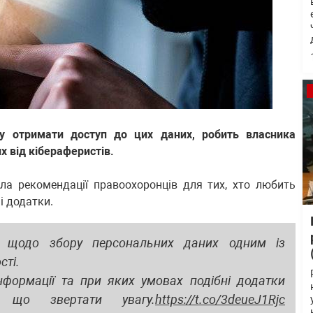
ку отримати доступ до цих даних, робить власника
 від кібераферистів.
ала рекомендації правоохоронців для тих, хто любить
і додатки.
я щодо збору персональних даних одним із
сті.
нформації та при яких умовах подібні додатки
що звертати увагу.
https://t.co/3deueJ1Rjc