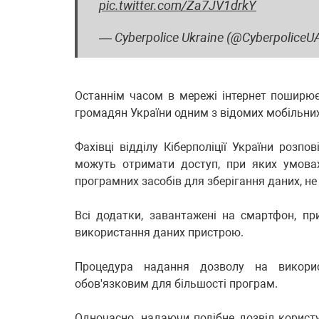
pic.twitter.com/Za7JV1drkY
— Cyberpolice Ukraine (@CyberpoliceU
Останнім часом в мережі інтернет поширює
громадян України одним з відомих мобільних 
Фахівці відділу Кіберполіції України розпо
можуть отримати доступ, при яких умовах
програмних засобів для зберігання даних, н
Всі додатки, завантажені на смартфон, пр
використання даних пристрою.
Процедура надання дозволу на викори
обов'язковим для більшості програм.
Одночасно, надаючи подібне дозвіл корист