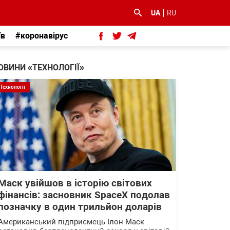
UA
RU
їв
#коронавірус
ОВИНИ «ТЕХНОЛОГІЇ»
Технології
Маск увійшов в історію світових
фінансів: засновник SpaceX подолав
позначку в один трильйон доларів
Американський підприємець Ілон Маск