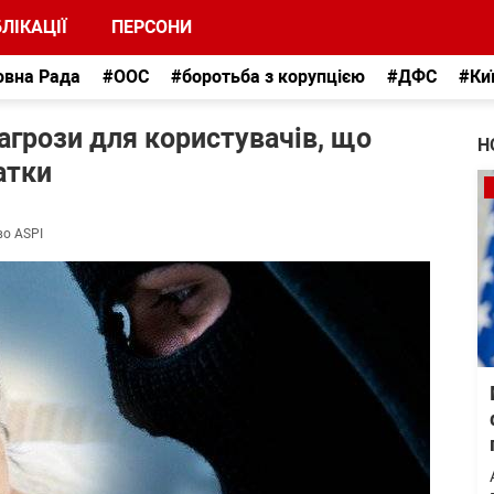
ЛІКАЦІЇ
ПЕРСОНИ
овна Рада
#ООС
#боротьба з корупцією
#ДФС
#Ки
загрози для користувачів, що
Н
атки
во ASPI