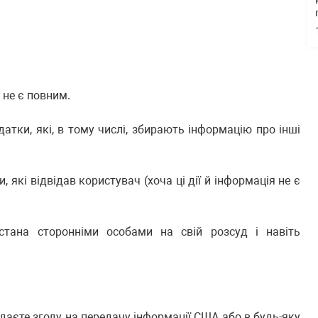
 не є повним.
тки, які, в тому числі, збирають інформацію про інші
 які відвідав користувач (хоча ці дії й інформація не є
тана сторонніми особами на свій розсуд і навіть
даєте згоду на передачу інформації США або в будь-яку