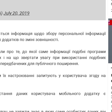
A)
July 20, 2019
ться інформація щодо збору персональної інформації
додатків по зміні зовнішності.
віли про те, до якої саме інформації подібні програми
 і на що звертати увагу при використанні подібних
е передбачених для публічного поширення.
и їх настроюванні запитують у користувача згоду на
стання даних користувача мобільного додатку є
увач не завжди знає в яких саме особистих даних він