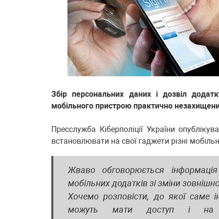
Збір персональних даних і дозвіл додат
мобільного пристрою практично незахищених
Пресслужба Кіберполіції України опублікув
встановлювати на свої гаджети різні мобільн
Жваво обговорюється інформаці
мобільних додатків зі зміни зовнішно
Хочемо розповісти, до якої саме і
можуть мати доступ і на 