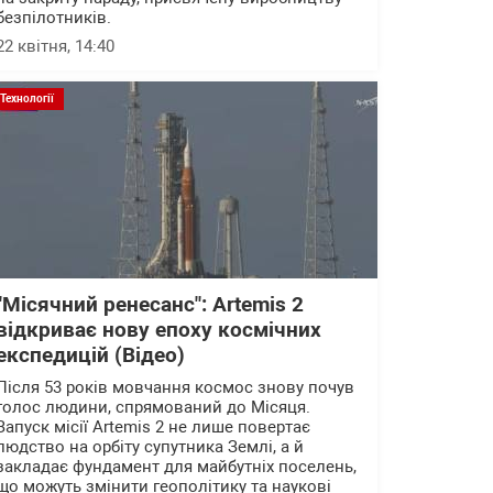
безпілотників.
22 квітня, 14:40
Технології
"Місячний ренесанс": Artemis 2
відкриває нову епоху космічних
експедицій (Відео)
Після 53 років мовчання космос знову почув
голос людини, спрямований до Місяця.
Запуск місії Artemis 2 не лише повертає
людство на орбіту супутника Землі, а й
закладає фундамент для майбутніх поселень,
що можуть змінити геополітику та наукові