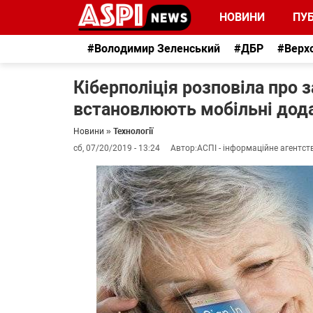
НОВИНИ
ПУБ
#Володимир Зеленський
#ДБР
#Верх
Кіберполіція розповіла про 
встановлюють мобільні дод
Новини
»
Технології
сб, 07/20/2019 - 13:24
Автор:
АСПІ - інформаційне агентст