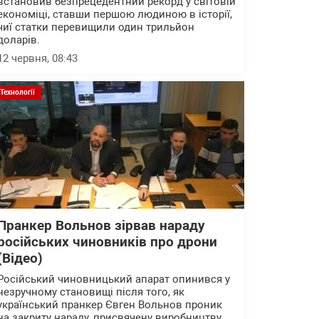
встановив безпрецедентний рекорд у світовій
економіці, ставши першою людиною в історії,
чиї статки перевищили один трильйон
доларів.
12 червня, 08:43
Технології
Пранкер Вольнов зірвав нараду
російських чиновників про дрони
(Відео)
Російський чиновницький апарат опинився у
незручному становищі після того, як
український пранкер Євген Вольнов проник
на закриту нараду, присвячену виробництву