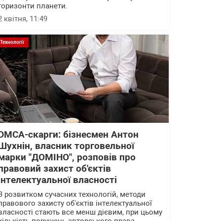
горизонти планети.
2 квітня, 11:49
Технології
DMCA-скарги: бізнесмен Антон
Шухнін, власник торговельної
марки "ДОМІНО", розповів про
правовий захист об'єктів
інтелектуальної власності
З розвитком сучасних технологій, методи
правового захисту обʼєктів інтелектуальної
власності стають все менш дієвим, при цьому