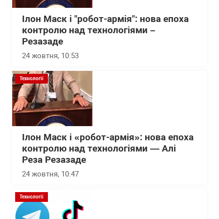
Ілон Маск і "робот-армія": нова епоха
контролю над технологіями –
Резазаде
24 жовтня, 10:53
Технології
Ілон Маск і «робот-армія»: нова епоха
контролю над технологіями — Алі
Реза Резазаде
24 жовтня, 10:47
Технології