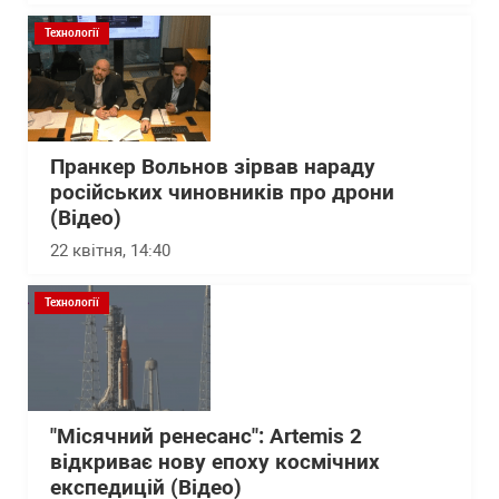
Технології
Пранкер Вольнов зірвав нараду
російських чиновників про дрони
(Відео)
22 квітня, 14:40
Технології
"Місячний ренесанс": Artemis 2
відкриває нову епоху космічних
експедицій (Відео)