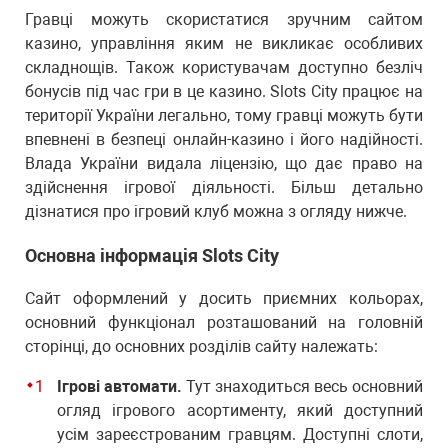
Гравці можуть скористатися зручним сайтом
казино, управління яким не викликає особливих
складнощів. Також користувачам доступно безліч
бонусів під час гри в це казино. Slots City працює на
території України легально, тому гравці можуть бути
впевнені в безпеці онлайн-казино і його надійності.
Влада України видала ліцензію, що дає право на
здійснення ігрової діяльності. Більш детально
дізнатися про ігровий клуб можна з огляду нижче.
Основна інформація Slots City
Сайт оформлений у досить приємних кольорах,
основний функціонал розташований на головній
сторінці, до основних розділів сайту належать:
Ігрові автомати.
Тут знаходиться весь основний
огляд ігрового асортименту, який доступний
усім зареєстрованим гравцям. Доступні слоти,